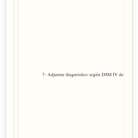
7- Adjuntar diagnóstico según DSM IV de patologí