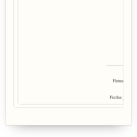
………………
Firma y sell
Fecha: