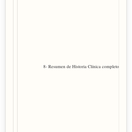
8- Resumen de Historia Clínica completo (antece