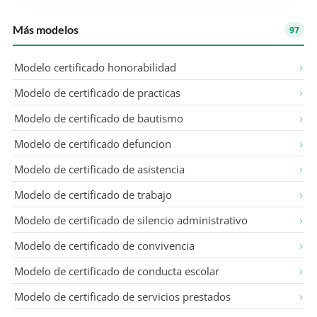
Más modelos
97
Modelo certificado honorabilidad
Modelo de certificado de practicas
Modelo de certificado de bautismo
Modelo de certificado defuncion
Modelo de certificado de asistencia
Modelo de certificado de trabajo
Modelo de certificado de silencio administrativo
Modelo de certificado de convivencia
Modelo de certificado de conducta escolar
Modelo de certificado de servicios prestados