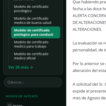
Que habiendo prac
Modelo de certificado
fecha a las doce h
psicologico
ALERTA CONCERVA
Modelo de certificado
DE ALTERACIONES
medico de buena salud
ALTERACIONES.
Modelo de certificado
psiclogico para conducir
Modelo de certificado
La evaluación se r
medico para trabajo
personalidad, de i
Modelo de certificado
medico oficial
Por lo anterior se
Ver 26 más →
alteración del est
A solicitud del Sr.
expide el presente
MENÚS DE INTERÉS
mes de Agosto de
Inicio