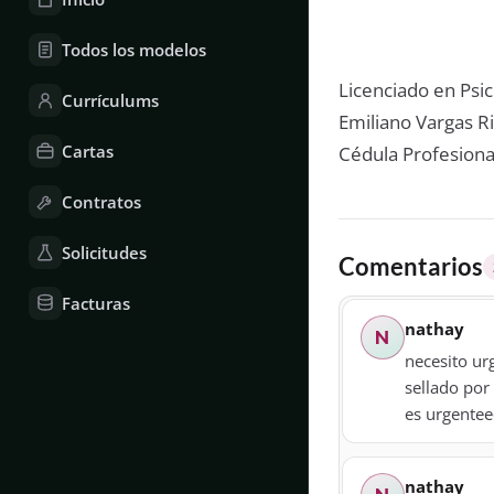
Todos los modelos
Licenciado en Psic
Currículums
Emiliano Vargas R
Cartas
Cédula Profesiona
Contratos
Solicitudes
Comentarios
Facturas
nathay
N
necesito ur
sellado por
es urgentee
nathay