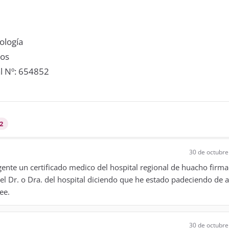
ología
ios
l Nº:
654852
2
30 de octubre
gente un certificado medico del hospital regional de huacho firm
 el Dr. o Dra. del hospital diciendo que he estado padeciendo de 
ee.
30 de octubre