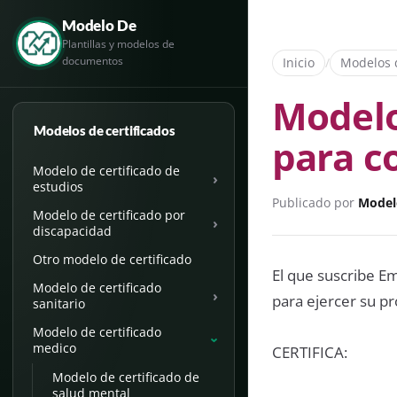
Modelo De
Plantillas y modelos de
documentos
Inicio
/
Modelos d
Modelo
Modelos de certificados
para c
Modelo de certificado de
›
estudios
Publicado por
Model
Modelo de certificado por
›
discapacidad
Otro modelo de certificado
El que suscribe Em
Modelo de certificado
›
para ejercer su p
sanitario
Modelo de certificado
›
medico
CERTIFICA:
Modelo de certificado de
salud mental