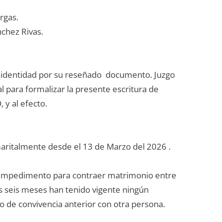
rgas.
nchez Rivas.
 identidad por su reseñado documento. Juzgo
l para formalizar la presente escritura de
y al efecto.
maritalmente desde el 13 de Marzo del 2026 .
n impedimento para contraer matrimonio entre
mos seis meses han tenido vigente ningún
 de convivencia anterior con otra persona.