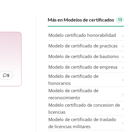
Más en Modelos de certificados
13
Modelo certificado honorabilidad
Modelo de certificado de practicas
Modelo de certificado de bautismo
Modelo de certificado de empresa
5
Modelo de certificado de
honorarios
Modelo de certificado de
reconocimiento
Modelo certificado de concesion de
licencias
Modelo de certificado de traslado
de licencias militares