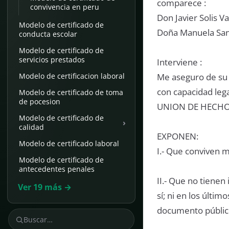
comparece :
convivencia en peru
Don Javier Solis Va
Modelo de certificado de
Doña Manuela Sa
conducta escolar
Modelo de certificado de
servicios prestados
Interviene :
Me aseguro de su
Modelo de certificacion laboral
con capacidad lega
Modelo de certificado de toma
de pocesion
UNION DE HECHO, 
Modelo de certificado de
›
calidad
EXPONEN:
Modelo de certificado laboral
I.- Que conviven 
Modelo de certificado de
antecedentes penales
II.- Que no tiene
Ver 19 más →
sí; ni en los últi
documento público