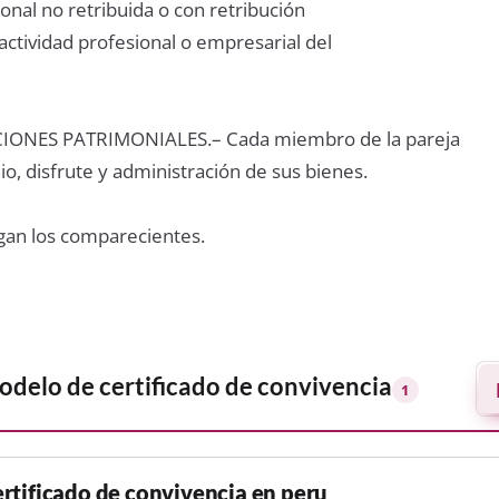
onal no retribuida o con retribución
a actividad profesional o empresarial del
IONES PATRIMONIALES.– Cada miembro de la pareja
o, disfrute y administración de sus bienes.
rgan los comparecientes.
delo de certificado de convivencia
1
rtificado de convivencia en peru