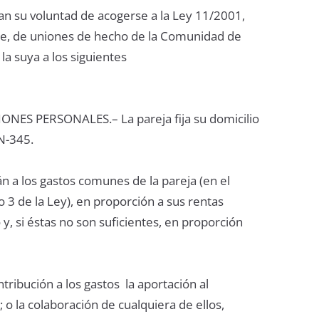
tan su voluntad de acogerse a la Ley 11/2001,
re, de uniones de hecho de la Comunidad de
la suya a los siguientes
ONES PERSONALES.– La pareja fija su domicilio
N-345.
n a los gastos comunes de la pareja (en el
lo 3 de la Ley), en proporción a sus rentas
, si éstas no son suficientes, en proporción
tribución a los gastos la aportación al
 o la colaboración de cualquiera de ellos,