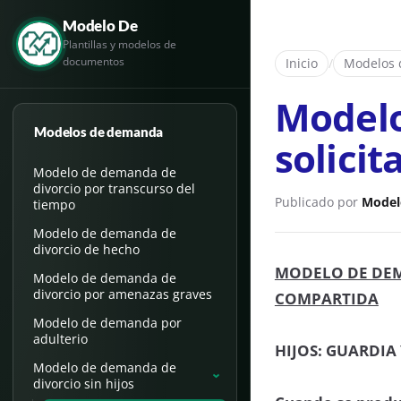
Modelo De
Plantillas y modelos de
documentos
Inicio
/
Modelos
Modelo
Modelos de demanda
solici
Modelo de demanda de
divorcio por transcurso del
Publicado por
Model
tiempo
Modelo de demanda de
divorcio de hecho
MODELO DE DEM
Modelo de demanda de
divorcio por amenazas graves
COMPARTIDA
Modelo de demanda por
adulterio
HIJOS: GUARDIA
Modelo de demanda de
›
divorcio sin hijos