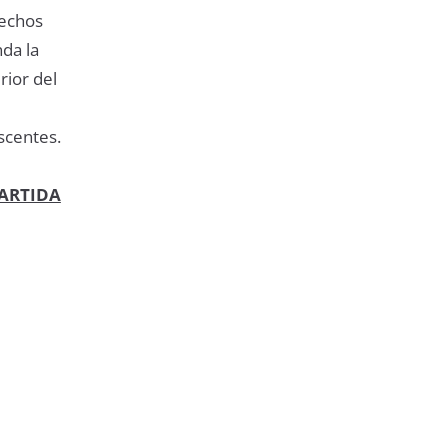
rechos
da la
rior del
scentes.
ARTIDA