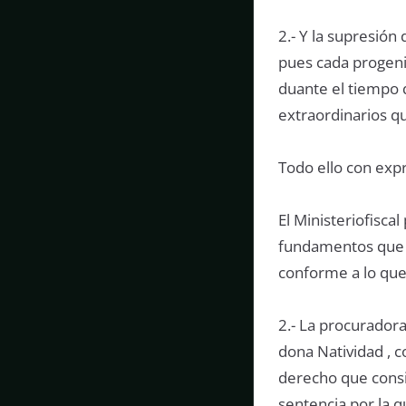
2.- Y la supresión
pues cada progeni
duante el tiempo q
extraordinarios q
Todo ello con expr
El Ministeriofisca
fundamentos que e
conforme a lo que
2.- La procurador
dona Natividad , 
derecho que consid
sentencia por la 