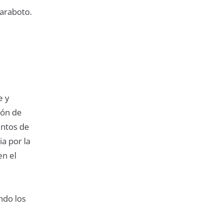
Maraboto.
e y
ión de
entos de
a por la
en el
ndo los