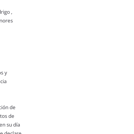
rigo ,
enores
os y
cia
ción de
tos de
en su día
e declare