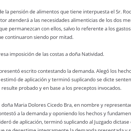
 de la pensión de alimentos que tiene interpuesta el Sr. Rod
tor atenderá a las necesidades alimenticias de los dos m
ue permanezcan con ellos, salvo lo referente a los gastos
ue continuaron siendo por mitad.
esa imposición de las costas a doña Natividad.
l presentó escrito contestando la demanda. Alegó los hech
stimó de aplicación y terminó suplicando se dicte senten
 resulte probado y en base a los preceptos invocados.
a doña Maria Dolores Cicedo Bra, en nombre y representa
contestó a la demanda y oponiendo los hechos y fundamen
eró de aplicación, terminó suplicando al Juzgado dictase 
que se desestime integramente la demanda presentada y s