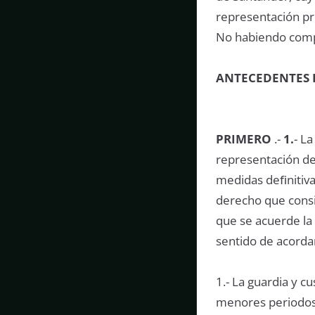
representación pr
No habiendo compar
ANTECEDENTES 
PRIMERO
.-
1.
- L
representación de
medidas deﬁnitiva
derecho que consi
que se acuerde la
sentido de acorda
1.- La guardia y 
menores periodos 