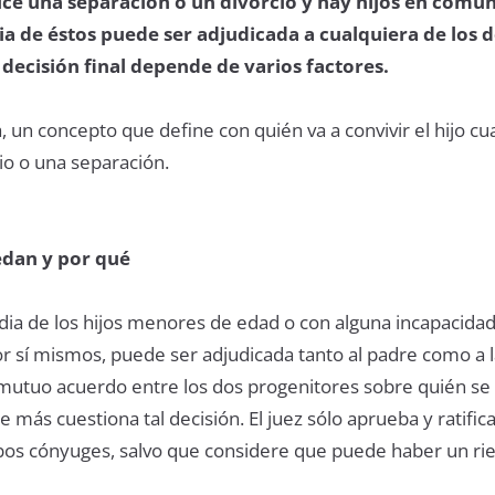
e una separación o un divorcio y hay hijos en común,
ia de éstos puede ser adjudicada a cualquiera de los 
 decisión final depende de varios factores.
, un concepto que define con quién va a convivir el hijo c
io o una separación.
edan y por qué
odia de los hijos menores de edad o con alguna incapacida
or sí mismos, puede ser adjudicada tanto al padre como a 
mutuo acuerdo entre los dos progenitores sobre quién se
e más cuestiona tal decisión. El juez sólo aprueba y ratific
os cónyuges, salvo que considere que puede haber un ri