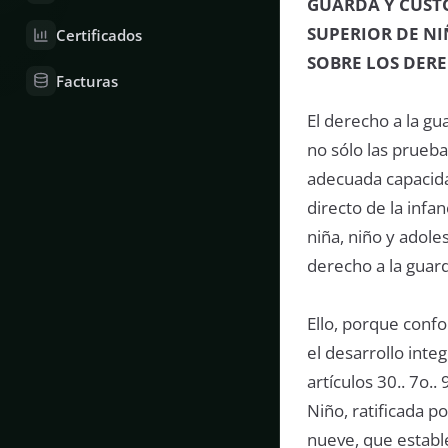
GUARDA Y CUST
SUPERIOR DE N
Certificados
SOBRE LOS DERE
Facturas
El derecho a la gu
no sólo las prueb
adecuada capacida
directo de la infa
niña, niño y adol
derecho a la guard
Ello, porque confo
el desarrollo integ
artículos 30.. 7o.
Niño, ratificada 
nueve, que estable