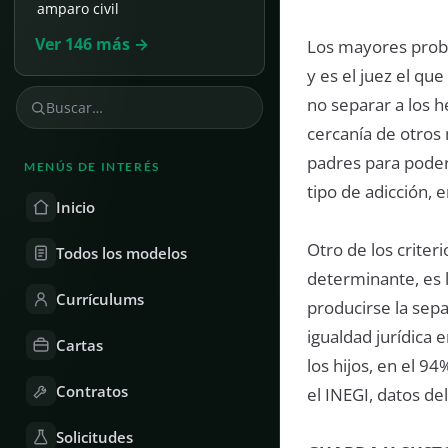
amparo civil
Ver 146 más →
Los mayores probl
y es el juez el qu
no separar a los 
cercanía de otros 
padres para poder
MENÚS DE INTERÉS
tipo de adicción,
Inicio
Otro de los criter
Todos los modelos
determinante, es l
Currículums
producirse la sepa
igualdad jurídica 
Cartas
los hijos, en el 9
Contratos
el INEGI, datos de
Solicitudes