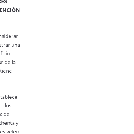
RES
VENCIÓN
nsiderar
strar una
ficio
r de la
tiene
stablece
mo los
s del
chenta y
les velen