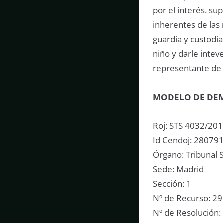
por el interés. su
inherentes de las
guardia y custodi
niño y darle intev
representante de l
MODELO DE DEM
Roj: STS 4032/20
Id Cendoj: 2807
Órgano: Tribunal S
Sede: Madrid
Sección: 1
Nº de Recurso: 2
Nº de Resolución