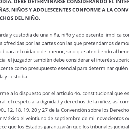
ODIA. DEBE DETERMINARSE CONSIDERANDO EL INTE
IÑAS, NIÑOS Y ADOLESCENTES CONFORME A LA CON
CHOS DEL NIÑO.
arda y custodia de una niña, niño y adolescente, implica co
as ofrecidas por las partes con las que pretendamos demo
d para el cuidado del menor, sino que atendiendo al bene
ncia, el juzgador también debe considerar el interés superio
escente como presupuesto esencial para determinar quién 
a y custodia.
rme a lo dispuesto por el artículo 4o. constitucional que e
ral, el respeto a la dignidad y derechos de la niñez, así co
. 90., 12, 18, 19, 20 y 27 de la Convención sobre los Derecho
por México el veintiuno de septiembre de mil novecientos o
ce que los Estados garantizarán que los tribunales judicia