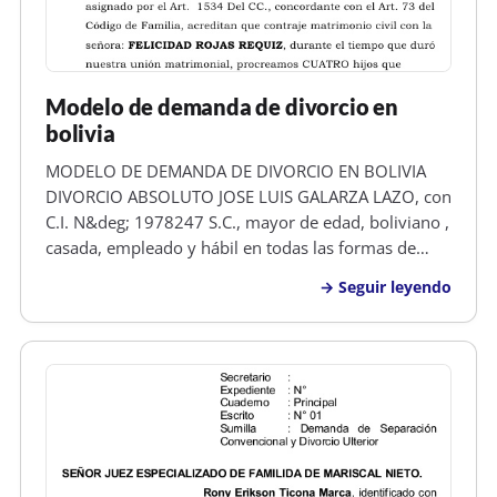
Modelo de demanda de divorcio en
bolivia
MODELO DE DEMANDA DE DIVORCIO EN BOLIVIA
DIVORCIO ABSOLUTO JOSE LUIS GALARZA LAZO, con
C.I. N&deg; 1978247 S.C., mayor de edad, boliviano ,
casada, empleado y hábil en todas las formas de
derecho, señalo domicilio real en el B/Minero, Calle
Seguir leyendo
Bibosi N&deg; 1727 de esta ciudad, respetuoso
SEñOR JUEZ DE TURNO DE PARTIDO D…