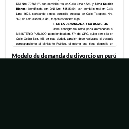
Modelo de demanda de divorcio en perú
MODELO DE DEMANDA DE DIVORCIO EN PERú
DIVORCIO Definición : Es el procedimiento que pone
fin al matrimonio, disuelve el vínculo entre los
cónyuges y cesan todos los efectos legales
generados por el matrimonio. Por el divorcio cesa la
Seguir leyendo
obligación alimenticia entre marido y mujer. Si se
declara el divorcio por culpa de u…