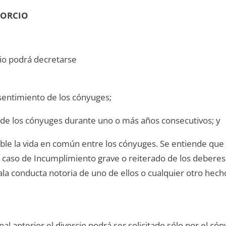
VORCIO
cio podrá decretarse
entimiento de los cónyuges;
 de los cónyuges durante uno o más años consecutivos; y
able la vida en común entre los cónyuges. Se entiende que
 caso de Incumplimiento grave o reiterado de los deberes
a conducta notoria de uno de ellos o cualquier otro hech
inal anterior el divorcio podrá ser solicitado sólo por el c