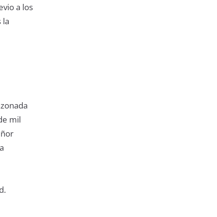
evio a los
 la
razonada
de mil
eñor
ba
d.