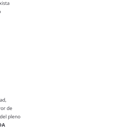
xista
o
ad,
yor de
 del pleno
DA