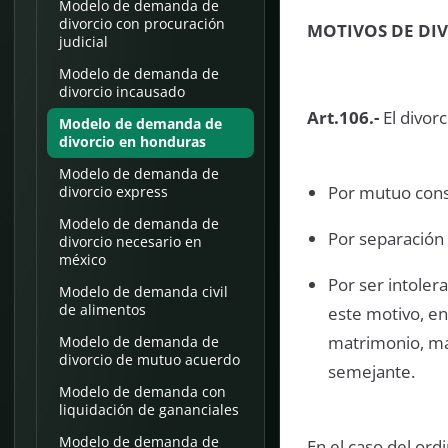
Modelo de demanda de
divorcio con procuración
MOTIVOS DE DI
judicial
Modelo de demanda de
divorcio incausado
Art.106.-
El divor
Modelo de demanda de
divorcio en honduras
Modelo de demanda de
Por mutuo cons
divorcio express
Modelo de demanda de
Por separación
divorcio necesario en
méxico
Por ser intoler
Modelo de demanda civil
de alimentos
este motivo, en
matrimonio, mal
Modelo de demanda de
divorcio de mutuo acuerdo
semejante.
Modelo de demanda con
liquidación de gananciales
Modelo de demanda de
En el caso del ord