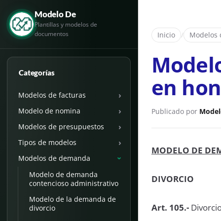
Modelo De
Plantillas y modelos de
documentos
Inicio
/
Modelos
Modelo
Categorías
en hon
›
Modelos de facturas
›
Modelo de nomina
Publicado por
Model
›
Modelos de presupuestos
›
Tipos de modelos
MODELO DE DE
Modelos de demanda
›
Modelo de demanda
DIVORCIO
contencioso administrativo
Modelo de la demanda de
Art. 105.-
Divorcio
divorcio