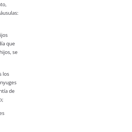
to,
áusulas:
ijos
día que
ijos, se
 los
cónyuges
ntía de
o;
es