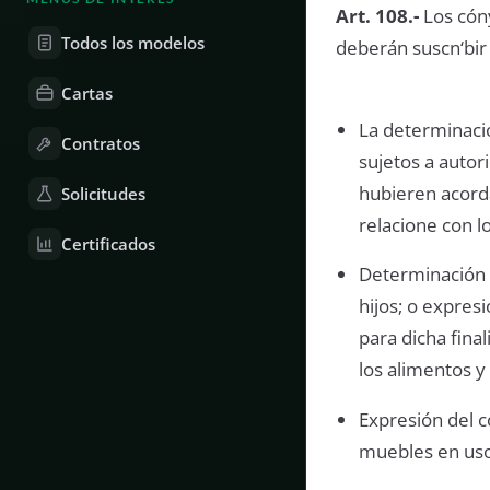
Art. 108.-
Los cón
Todos los modelos
deberán suscn‘bir
Cartas
La determinaci
Contratos
sujetos a autor
hubieren acorda
Solicitudes
relacione con 
Certificados
Determinación 
hijos; o expres
para dicha final
los alimentos y
Expresión del c
muebles en uso