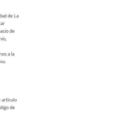
dad de La
tar
acio de
nio,
os a la
io.
 artículo
ódigo de