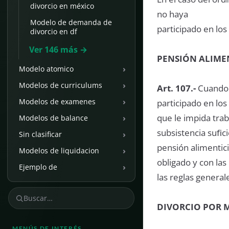
divorcio en méxico
no haya
Modelo de demanda de
participado en los
divorcio en df
Ver 146 más →
PENSIÓN ALIMEN
›
Modelo atomico
›
Modelos de curriculums
Art. 107.-
Cuando p
›
Modelos de examenes
participado en los
que le impida trab
›
Modelos de balance
subsistencia suﬁci
›
Sin clasificar
pensión alimentici
›
Modelos de liquidacion
obligado y con las
›
Ejemplo de
las reglas general
DIVORCIO POR 
MENÚS DE INTERÉS