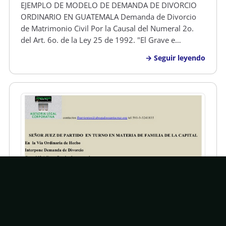
EJEMPLO DE MODELO DE DEMANDA DE DIVORCIO
ORDINARIO EN GUATEMALA Demanda de Divorcio
de Matrimonio Civil Por la Causal del Numeral 2o.
del Art. 6o. de la Ley 25 de 1992. "El Grave e
Injustificado Incumplimiento por Parte de Alguno de
Seguir leyendo
los Cónyuges de los Deberes que la Ley les Impone
como Tales y Como Padres" Señor JUEZ…