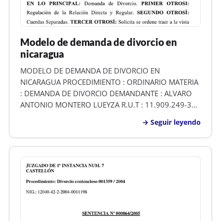
Modelo de demanda de divorcio en
nicaragua
MODELO DE DEMANDA DE DIVORCIO EN
NICARAGUA PROCEDIMIENTO : ORDINARIO MATERIA
: DEMANDA DE DIVORCIO DEMANDANTE : ALVARO
ANTONIO MONTERO LUEYZA R.U.T : 11.909.249-3
ABOGADO PATROCINANTE : GONZALO CONTRERAS
Seguir leyendo
BOERO. R.U.T : 7.094.496-0 APODERADO :
CAROLINA MARIANIEL MORALES R.U.T : 10.675.268-
0 DEMANDADA : MARGARETH ANDREA…