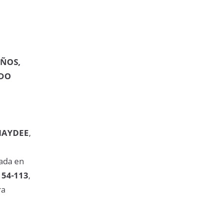
IÑOS,
ADO
HAYDEE
,
gada en
54-113
,
ra