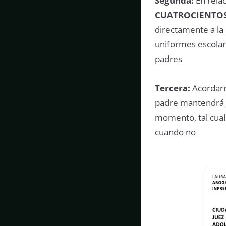
Segunda:
En relac
CUATROCIENTOS 
directamente a la 
uniformes escolar
padres
Tercera:
Acordarn
padre mantendrá re
momento, tal cua
cuando no