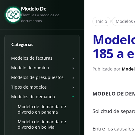
Modelo De
Plantillas y modelos de
documentos
Inicio
/
Modelos
Modelo
Categorías
185 a 
›
Modelos de facturas
›
Modelo de nomina
Publicado por
Model
›
Modelos de presupuestos
›
Tipos de modelos
MODELO DE DEM
Modelos de demanda
›
Modelo de demanda de
Solicitud de separ
divorcio en panama
Modelo de demanda de
divorcio en bolivia
Entre los causales 