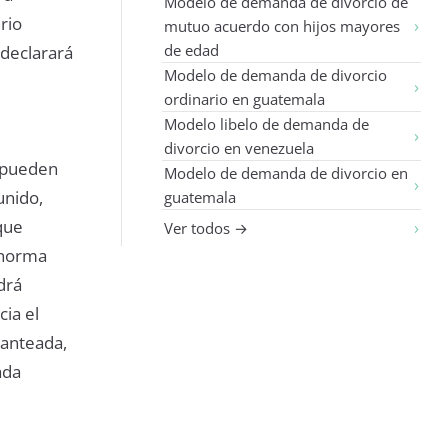
Modelo de demanda de divorcio de
rio
mutuo acuerdo con hijos mayores
de edad
 declarará
Modelo de demanda de divorcio
ordinario en guatemala
Modelo libelo de demanda de
divorcio en venezuela
s pueden
Modelo de demanda de divorcio en
unido,
guatemala
que
Ver todos →
 norma
drá
ia el
lanteada,
ada