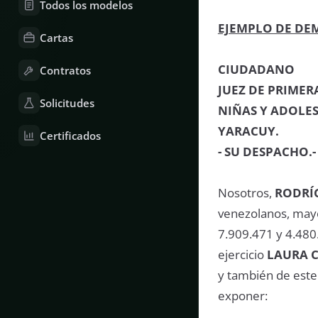
Todos los modelos
EJEMPLO DE DE
Cartas
CIUDADANO
Contratos
JUEZ DE PRIMER
Solicitudes
NIÑAS Y ADOLES
YARACUY.
Certificados
- SU DESPACHO.-
Nosotros,
RODRÍG
venezolanos, mayor
7.909.471 y 4.480
ejercicio
LAURA 
y también de este 
exponer: