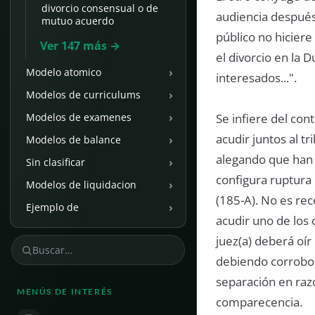
divorcio consensual o de
audiencia después 
mutuo acuerdo
público no hiciere
Ver 147 más →
el divorcio en la 
›
Modelo atomico
interesados...".
›
Modelos de curriculums
›
Se infiere del con
Modelos de examenes
acudir juntos al t
›
Modelos de balance
alegando que han 
›
Sin clasificar
configura ruptura
›
Modelos de liquidacion
(185-A). No es re
›
Ejemplo de
acudir uno de los
juez(a) deberá oír
debiendo corrobora
separación en razó
MENÚS DE INTERÉS
comparecencia.