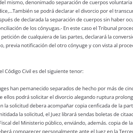
 del mismo, denonimado separación de cuerpos voluntaria
ice,...También se podrá declarar el divorcio por el transcu
pués de declarada la separación de cuerpos sin haber oc
onciliación de los cónyugas.- En este caso el Tribunal proc
etición de cualquiera de las partes, declarará la convers
o, previa notificación del otro cónyuge y con vista al proc
el Código Civil es del siguiente tenor:
uges han pemanecido separados de hecho por más de cinc
e ellos podrá solicitar el divorcio alegando ruptura prolon
n la solicitud debera acompañar copia cenficada de la part
tidada la solicitud, el Juez librará sendas boletas de citaac
iscal del Ministerio público, enviándo, además. copia de la 
eberá comparecer personalmente ante el Juez en la Terce