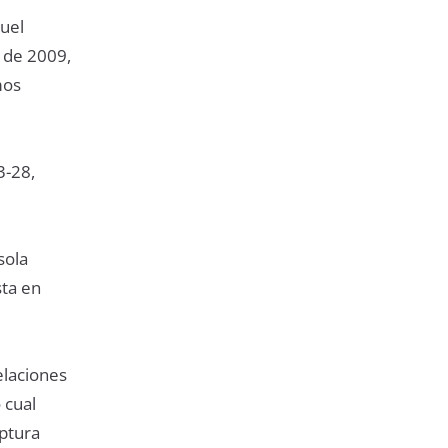
uel
l de 2009,
mos
3-28,
sola
sta en
elaciones
 cual
ptura