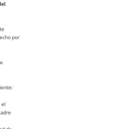
del
te
hecho por
ue
iente:
 el
madre