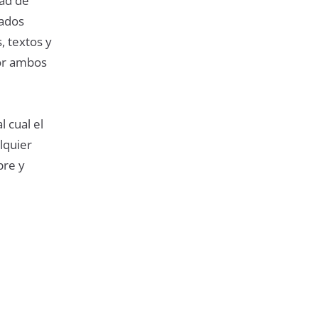
dad de
gados
, textos y
por ambos
 cual el
lquier
pre y