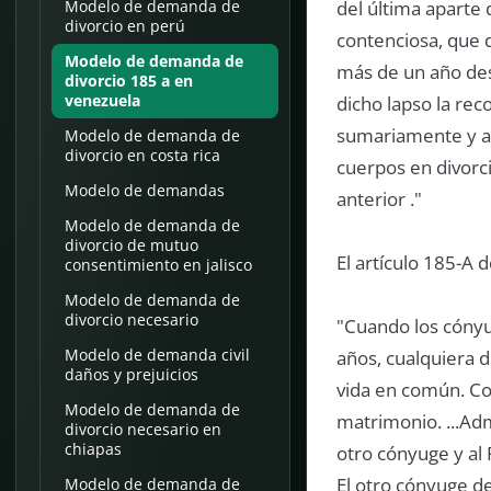
del última aparte
Modelo de demanda de
divorcio en perú
contenciosa, que d
Modelo de demanda de
más de un año des
divorcio 185 a en
venezuela
dicho lapso la rec
sumariamente y a p
Modelo de demanda de
divorcio en costa rica
cuerpos en divorci
Modelo de demandas
anterior ."
Modelo de demanda de
divorcio de mutuo
El artículo 185-A d
consentimiento en jalisco
Modelo de demanda de
divorcio necesario
"Cuando los cóny
Modelo de demanda civil
años, cualquiera d
daños y prejuicios
vida en común. Co
Modelo de demanda de
matrimonio. ...Admi
divorcio necesario en
chiapas
otro cónyuge y al F
El otro cónyuge d
Modelo de demanda de