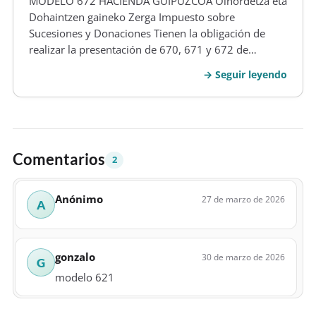
MODELO 672 HACIENDA GUIPUZCOA Oinordetza eta
Dohaintzen gaineko Zerga Impuesto sobre
Sucesiones y Donaciones Tienen la obligación de
realizar la presentación de 670, 671 y 672 de
autoliquidación del tributo sobre testamentos y
Seguir leyendo
Donaciones Uno. Tendrán el deber de realizar la
presentación de autoliquidación por el tribu…
Comentarios
2
Anónimo
27 de marzo de 2026
A
gonzalo
30 de marzo de 2026
G
modelo 621