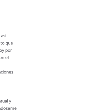
 así
sto que
doy por
on el
nciones
tual y
dándoseme