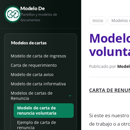
Modelo De
Plantillas y modelos de
documentos
Inicio
/
Modelos 
Modelo
Modelos de cartas
volunt
Modelo de carta de ingresos
Carta de requerimiento
Publicado por
Model
Modelo de carta aviso
Modelo de carta informativa
CARTA DE RENU
Modelos de cartas de
›
Renuncia
Modelo de carta de
renuncia voluntaria
Si este es nuestr
Ejemplo de carta de
de trabajo o a ot
renuncia