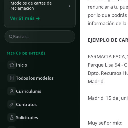
Modelos de cartas de
›
renunciar a tu pue
reclamacion
por lo que podrás
Ver 61 más →
información de la
EJEMPLO DE CA
MENÚS DE INTERÉS
FARMACIA FACA, 
Parque Lisa 54 - C
Inicio
Dpto. Recursos 
Todos los modelos
Madrid
Currículums
Madrid, 15 de Jun
Contratos
Solicitudes
Muy señor mío: