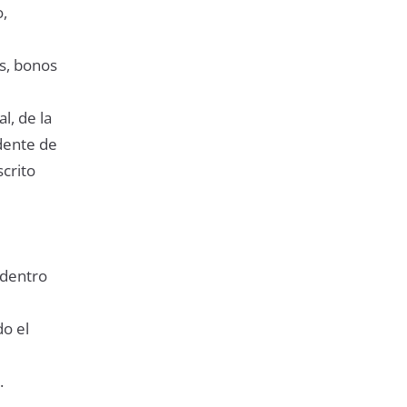
,
s, bonos
l, de la
idente de
crito
 dentro
do el
.