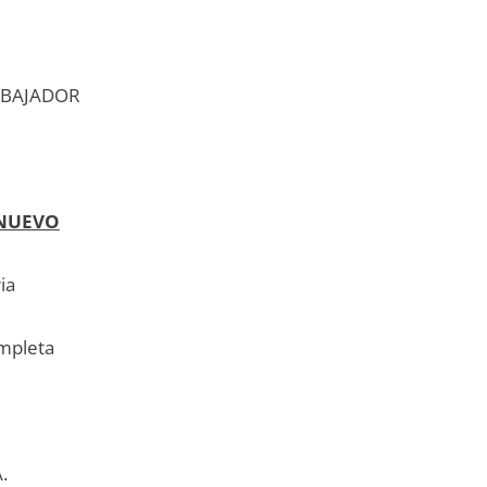
ABAJADOR
NUEVO
ia
ompleta
.