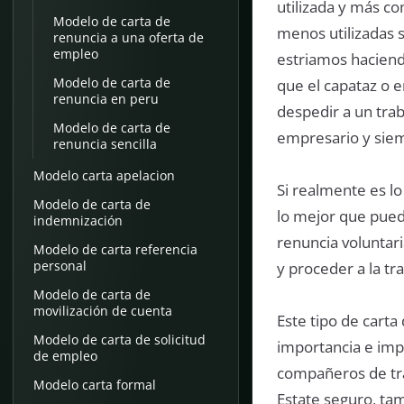
utilizada y más co
Modelo de carta de
menos utilizadas s
renuncia a una oferta de
empleo
estriamos haciend
Modelo de carta de
que el capataz o 
renuncia en peru
despedir a un trab
Modelo de carta de
empresario y siem
renuncia sencilla
Modelo carta apelacion
Si realmente es lo
Modelo de carta de
lo mejor que pued
indemnización
renuncia voluntar
Modelo de carta referencia
personal
y proceder a la tr
Modelo de carta de
movilización de cuenta
Este tipo de cart
Modelo de carta de solicitud
importancia e imp
de empleo
compañeros de tra
Modelo carta formal
Estate seguro, ta