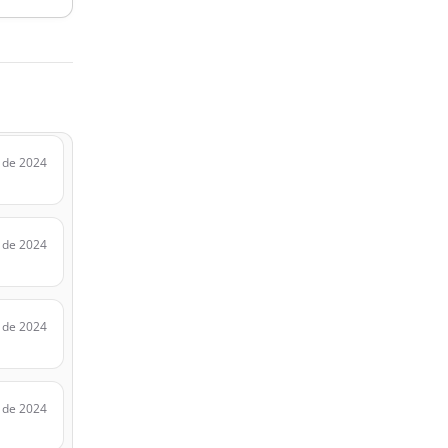
 de 2024
 de 2024
o de 2024
o de 2024