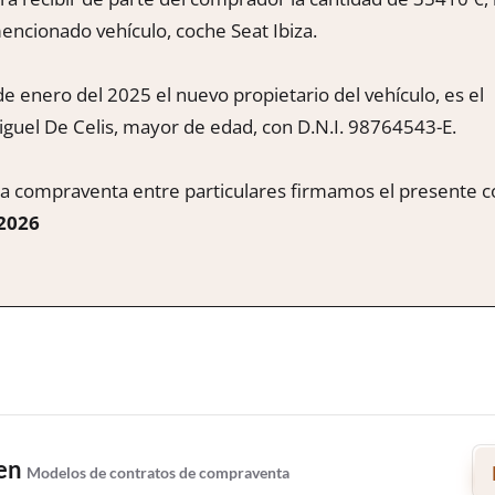
mencionado vehículo, coche Seat Ibiza.
e enero del 2025 el nuevo propietario del vehículo, es el
iguel De Celis, mayor de edad, con D.N.I. 98764543-E.
la compraventa entre particulares firmamos el presente c
 2026
 en
Modelos de contratos de compraventa