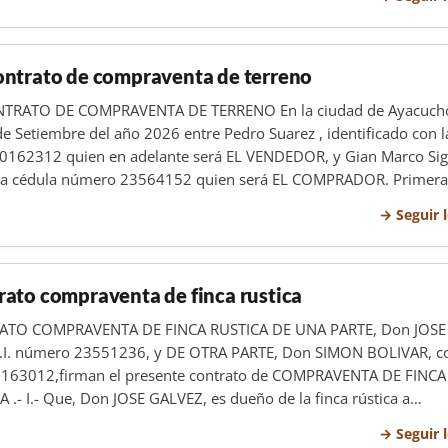
ntrato de compraventa de terreno
RATO DE COMPRAVENTA DE TERRENO En la ciudad de Ayacucho
de Setiembre del año 2026 entre Pedro Suarez , identificado con l
0162312 quien en adelante será EL VENDEDOR, y Gian Marco Si
n la cédula número 23564152 quien será EL COMPRADOR. Primera
Seguir 
ato compraventa de finca rustica
O COMPRAVENTA DE FINCA RUSTICA DE UNA PARTE, Don JOSE
.I. número 23551236, y DE OTRA PARTE, Don SIMON BOLIVAR, c
0163012,firman el presente contrato de COMPRAVENTA DE FINCA
.- I.- Que, Don JOSE GALVEZ, es dueño de la finca rústica a
crita:…
Seguir 