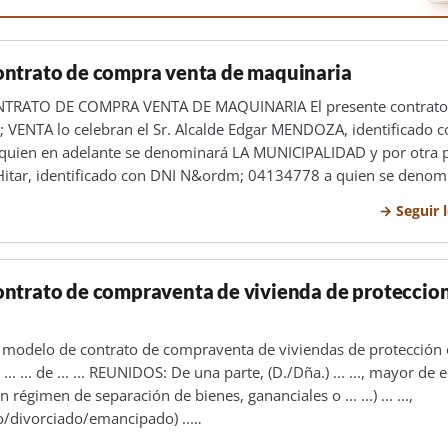
ntrato de compra venta de maquinaria
RATO DE COMPRA VENTA DE MAQUINARIA El presente contrato
ENTA lo celebran el Sr. Alcalde Edgar MENDOZA, identificado c
uien en adelante se denominará LA MUNICIPALIDAD y por otra p
Hitar, identificado con DNI N&ordm; 04134778 a quien se deno
Seguir 
ntrato de compraventa de vivienda de proteccio
modelo de contrato de compraventa de viviendas de protección of
. de ... ... de ... ... REUNIDOS: De una parte, (D./Dña.) ... ..., mayor de 
(en régimen de separación de bienes, gananciales o ... ...) ... ...,
o/divorciado/emancipado) ..…