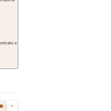
ontrato a
▦
≡