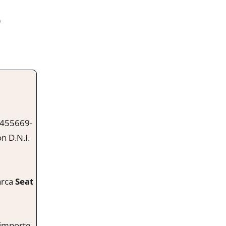
o
3455669-
n D.N.I.
arca
Seat
 importe