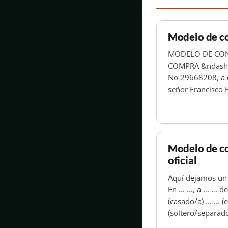
Modelo de co
MODELO DE CONT
COMPRA &ndash; V
No 29668208, a q
señor Francisco 
Modelo de co
oficial
Aquí dejamos un 
En ... ..., a ... ..
(casado/a) ... ... 
(soltero/separad