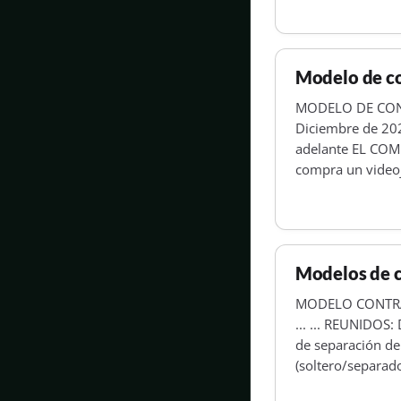
Modelo de co
MODELO DE CONT
Diciembre de 202
adelante EL COM
compra un video
Modelos de c
MODELO CONTRATO 
... ... REUNIDOS: 
de separación de bi
(soltero/separado/