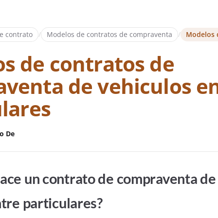
e contrato
/
Modelos de contratos de compraventa
/
Modelos d
s de contratos de
venta de vehiculos e
ulares
o De
ace un contrato de compraventa de
tre particulares?