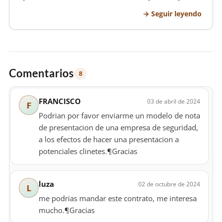
de reunion para celebrar el presente contrato de
Seguir leyendo
amor, el cual tendrá las siguientes clausulas:
PRIMERA CLAUSULA: Ambas pa…
Comentarios
8
FRANCISCO
03 de abril de 2024
F
Podrian por favor enviarme un modelo de nota
de presentacion de una empresa de seguridad,
a los efectos de hacer una presentacion a
potenciales clinetes.¶Gracias
luza
02 de octubre de 2024
L
me podrias mandar este contrato, me interesa
mucho.¶Gracias