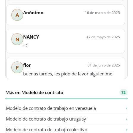
Anónimo
16 de marzo de 2025
A
NANCY
17 de mayo de 2025
N
:D
flor
01 de junio de 2025
F
buenas tardes, les pido de favor alguien me
pude ayudar hacer una carta para un convenio
macro que quiero invitar a un alcalde de una
Más en Modelo de contrato
72
municipalidad distrital en forma de animo para
que me concede esa solicitud de compromiso
Modelo de contrato de trabajo en venezuela
gracias
Modelo de contrato de trabajo uruguay
Anónimo
Modelo de contrato de trabajo colectivo
10 de julio de 2025
A