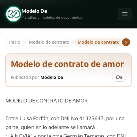
Modelo De
Plantillas y modelos de documentos
Inicio
/
Modelo de contrato
/
Modelo de contrato de amo
Modelo de contrato de amor
Publicado por
Modelo De
8
MODELO DE CONTRATO DE AMOR
Entre Luisa Farfán, con DNI No 41325647, por una
parte, quien en lo adelante se llamará
“LA NOVIA” y por la otra Germán Terrazas, con DNI