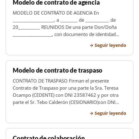
Modelo de contrato de agencia
MODELO DE CONTRATO DE AGENCIA En
___________________, a ________ de ___________ de
20__________ REUNIDOS De una parte Don/Doña
__________________, con documento de identidad
número ______________, domiciliado en
Seguir leyendo
_______________________________ actuando como
________________, en nombre y representación de la
entidad___…
Modelo de contrato de traspaso
CONTRATO DE TRASPASO Firman el presente
Contrato de Traspaso por una parte la Sra. Teresa
Ocampo (CEDENTE) con DNI 23587462 y por otra
parte el Sr. Tebo Calderón (CESIONARIO)con DNI
2016785201. CLáUSULAS PRIMERA .- LA CEDENTE
Seguir leyendo
traspasa a EL CESIONARIO el negocio de venta de
helados con todas sus instalaciones y servici…
Contrato de colaboración