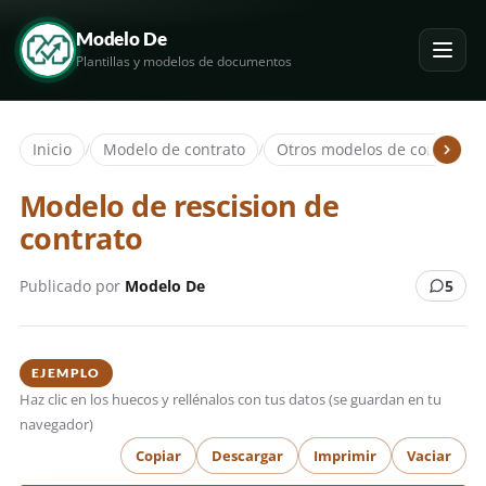
Modelo De
Plantillas y modelos de documentos
Inicio
/
Modelo de contrato
/
Otros modelos de contratos
Modelo de rescision de
contrato
Publicado por
Modelo De
5
EJEMPLO
Haz clic en los huecos y rellénalos con tus datos (se guardan en tu
navegador)
Copiar
Descargar
Imprimir
Vaciar