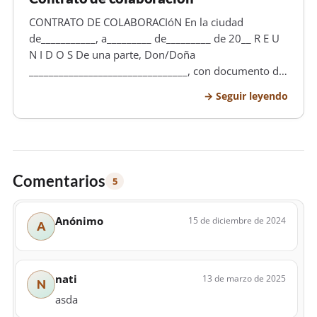
CONTRATO DE COLABORACIóN En la ciudad
de___________, a_________ de_________ de 20__ R E U
N I D O S De una parte, Don/Doña
________________________________, con documento de
identidad número _______________ en representación
Seguir leyendo
de _____________________ Y de otra, Don/Doña
____________, con documento de identidad
número__…
Comentarios
5
Anónimo
15 de diciembre de 2024
A
nati
13 de marzo de 2025
N
asda