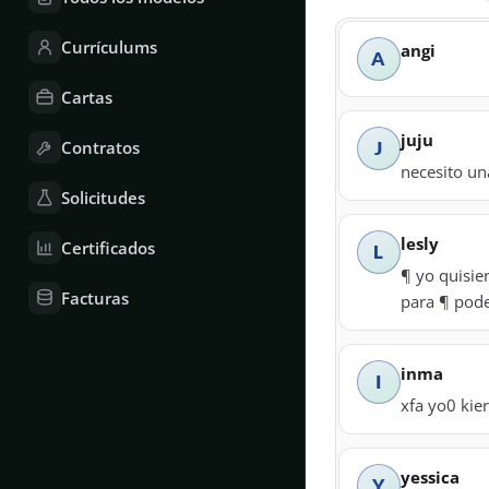
Currículums
angi
A
Cartas
juju
Contratos
J
necesito una
Solicitudes
lesly
Certificados
L
¶ yo quisie
Facturas
para ¶ pode
inma
I
xfa yo0 kie
yessica
Y