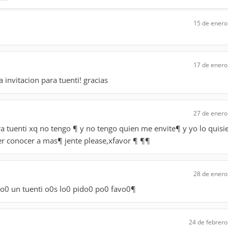
15 de enero
17 de enero
 invitacion para tuenti! gracias
27 de enero
ra tuenti xq no tengo ¶ y no tengo quien me envite¶ y yo lo quisi
r conocer a mas¶ jente please,xfavor ¶ ¶¶
28 de enero
ro0 un tuenti o0s lo0 pido0 po0 favo0¶
24 de febrero