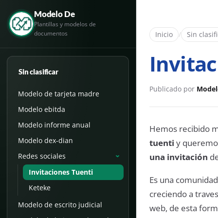
Modelo De
Plantillas y modelos de
documentos
Inicio
/
Sin clasif
Invita
Sin clasificar
Publicado por
Model
Modelo de tarjeta madre
Modelo ebitda
Modelo informe anual
Hemos recibido m
Modelo dex-dian
tuenti
y queremos
una invitación
de
Redes sociales
›
Invitaciones Tuenti
Es una comunidad
Keteke
creciendo a traves
Modelo de escrito judicial
web, de esta forma