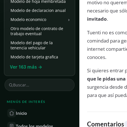
Modelo de hoja membretada
motivo no queremo
necesario que sól
Modelo de declaracion anual
invitado
.
›
Modelo economico
Otro modelo de contrato de
Tuenti no es como
trabajo eventual
comindad para gen
Modelo del pago de la
tenencia vehicular
internet compart
conoces.
Modelo de tarjeta grafica
Ver 163 más →
Si quieres entrar
que le pidas una 
surgencia desde d
para que así pueda
MENÚS DE INTERÉS
Inicio
Comentarios
Todos los modelos