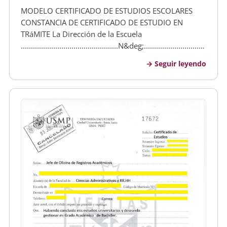
MODELO CERTIFICADO DE ESTUDIOS ESCOLARES
CONSTANCIA DE CERTIFICADO DE ESTUDIO EN
TRáMITE La Dirección de la Escuela
................................................N&deg;.........................................
de ............................................hace constar que el
Seguir leyendo
alumno/a........................…