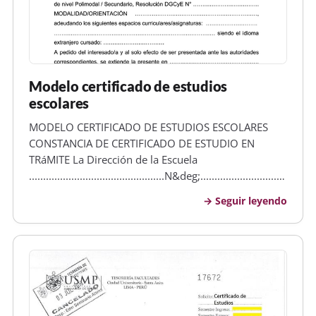
Modelo certificado de estudios
escolares
MODELO CERTIFICADO DE ESTUDIOS ESCOLARES
CONSTANCIA DE CERTIFICADO DE ESTUDIO EN
TRáMITE La Dirección de la Escuela
................................................N&deg;.........................................
de ............................................hace constar que el
Seguir leyendo
alumno/a........................…