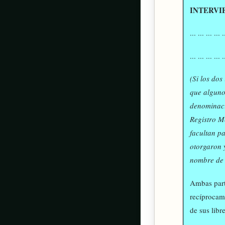
INTERVI
... ... ... ... .
... ... ... ... .
(Si los dos
que alguno 
denominació
Registro Me
facultan pa
otorgaron y
nombre de 
Ambas part
recíprocam
de sus libr