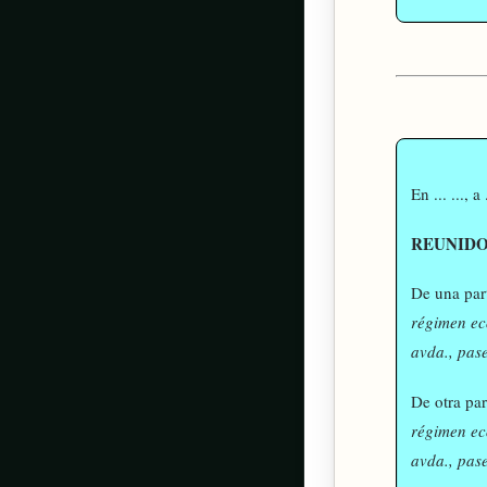
En ... ..., a 
REUNIDO
De una par
régimen ec
avda., pase
De otra par
régimen ec
avda., pase