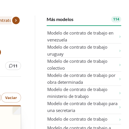
Más modelos
114
tratos de alquiler de local para negocio
Modelo de contrato de trabajo en
venezuela
o
Modelo de contrato de trabajo
uruguay
Modelo de contrato de trabajo
11
colectivo
Modelo de contrato de trabajo por
obra determinada
Modelo de contrato de trabajo
ministerio de trabajo
Vaciar
Modelo de contrato de trabajo para
una secretaria
Modelo de contrato de trabajo
Modelo de contrato de trabajo a