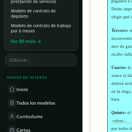
pagados a m
prestación de servicios
Dicho impor
Modelo de contrato de
depósito
elegir qué 
Modelo de contrato de trabajo
Tercero:
se
por 6 meses
inconvenien
Ver 80 más →
mes de gar
recibo sufi
Cuarto:
la 
vence el dí
MENÚS DE INTERÉS
deberá rest
Inicio
en la etrga,
bien.
Todos los modelos
Quinto:
el
Currículums
por todos l
Cartas