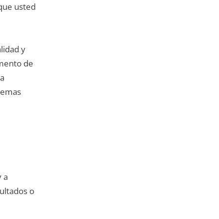
 que usted
lidad y
omento de
da
 temas
e
y a
ultados o