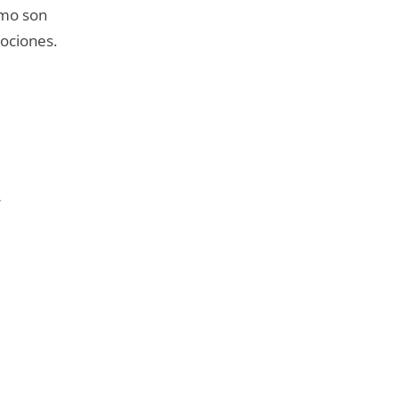
omo son
mociones.
A