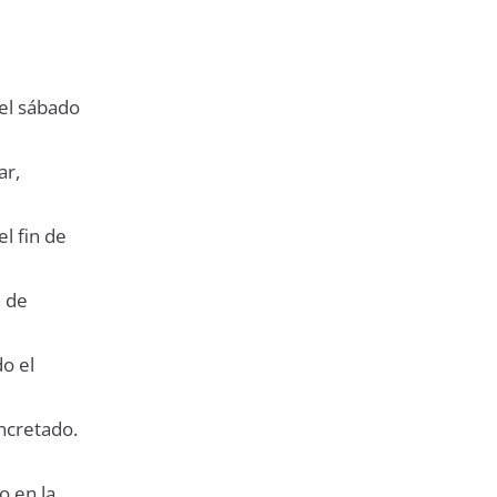
 el sábado
ar,
l fin de
n de
do el
ncretado.
o en la