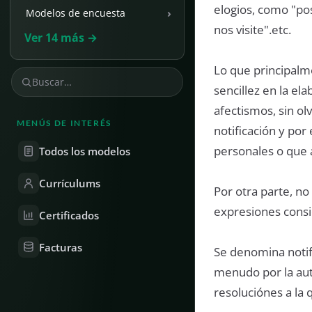
elogios, como "po
›
Modelos de encuesta
nos visite".etc.
Ver 14 más →
Lo que principalm
sencillez en la e
afectismos, sin o
MENÚS DE INTERÉS
notificación y po
personales o que a
Todos los modelos
Currículums
Por otra parte, n
expresiones consi
Certificados
Facturas
Se denomina notif
menudo por la aut
resoluciónes a la