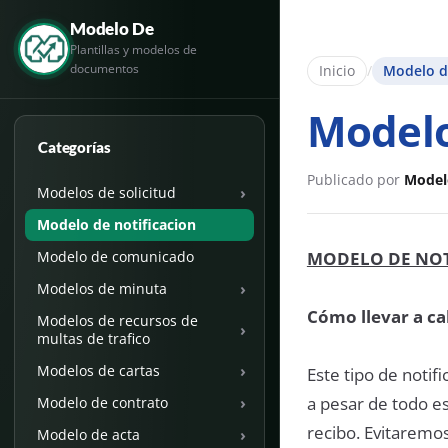
Modelo De
Plantillas y modelos de
documentos
Inicio
/
Modelo de
Modelo
Categorías
Publicado por
Model
›
Modelos de solicitud
Modelo de notificacion
MODELO DE NOT
Modelo de comunicado
›
Modelos de minuta
Cómo llevar a ca
Modelos de recursos de
›
multas de trafico
›
Modelos de cartas
Este tipo de notif
a pesar de todo e
›
Modelo de contrato
recibo. Evitarem
›
Modelo de acta