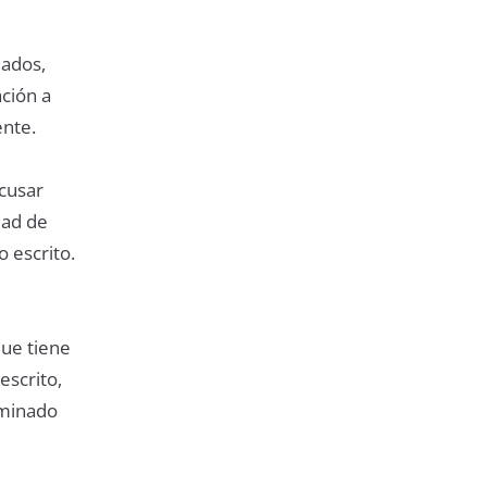
ados,
ación a
ente.
acusar
dad de
 escrito.
que tiene
escrito,
rminado