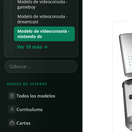
Modelo de videoconsola -
gameboy
Modelo de videoconsola -
dreamcast
Modelo de videoconsola -
nintendo ds
Ver 10 más →
MENÚS DE INTERÉS
Todos los modelos
Currículums
Cartas