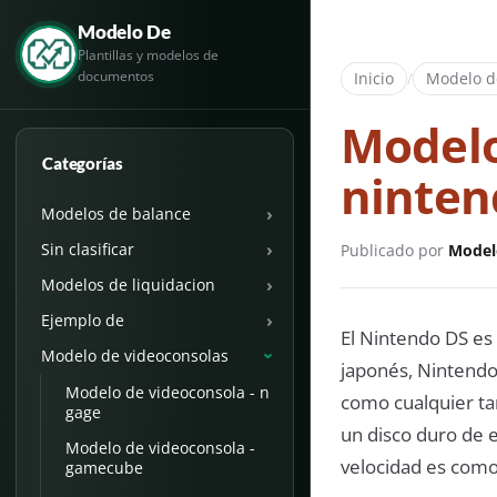
Modelo De
Plantillas y modelos de
documentos
Inicio
/
Modelo d
Modelo
Categorías
ninten
›
Modelos de balance
›
Sin clasificar
Publicado por
Model
›
Modelos de liquidacion
›
Ejemplo de
El Nintendo DS es 
Modelo de videoconsolas
›
japonés, Nintendo
Modelo de videoconsola - n
como cualquier tar
gage
un disco duro de e
Modelo de videoconsola -
velocidad es como
gamecube