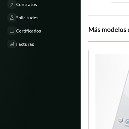
Contratos
Solicitudes
Más modelos
Certificados
Facturas