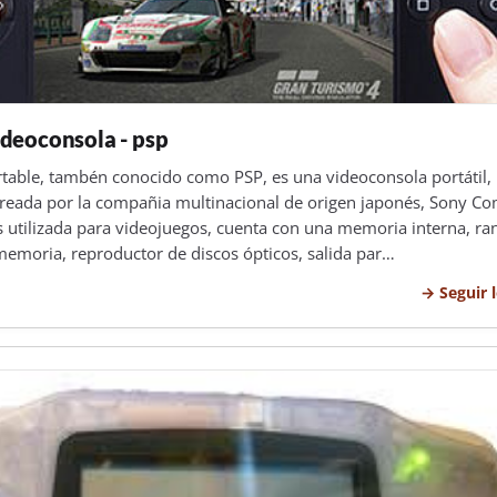
deoconsola - psp
ortable, tambén conocido como PSP, es una videoconsola portátil,
creada por la compañia multinacional de origen japonés, Sony C
s utilizada para videojuegos, cuenta con una memoria interna, ra
 memoria, reproductor de discos ópticos, salida par…
Seguir 