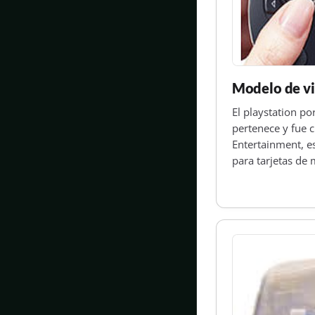
Modelo de vi
El playstation p
pertenece y fue 
Entertainment, e
para tarjetas de