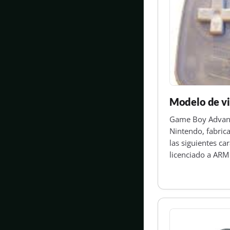
Modelo de v
Game Boy Advanc
Nintendo, fabri
las siguientes c
licenciado a ARM