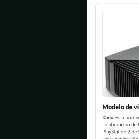
Modelo de vi
Xbox es la prime
colaboración de I
PlayStation 2 de
sexta generación.