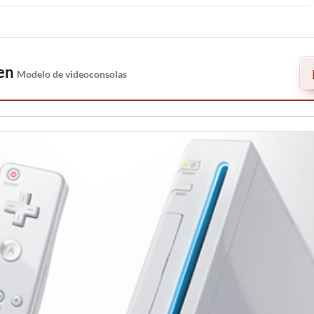
 en
Modelo de videoconsolas