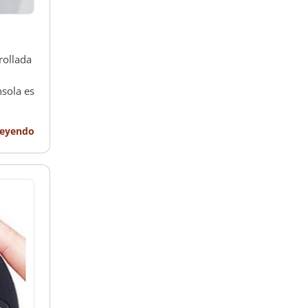
rollada
nsola es
leyendo