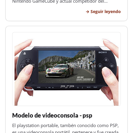
Nintendo GameCube y actual competidor del
Playstation 3 y del Xbox 360. La característica
Seguir leyendo
principal de esta consola es su mando inalámbrico
conocido como el Control Remoto Wii o Wi…
Modelo de videoconsola - psp
El playstation portable, tambén conocido como PSP,
es una videoconsola portátil, pertenece y fue creada