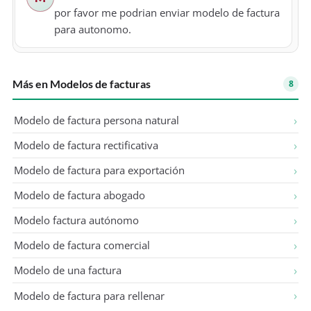
por favor me podrian enviar modelo de factura
para autonomo.
MANUEL BARRETO
03 de abril de 2025
M
Más en Modelos de facturas
8
por favor me podrian enviar modelo de factura
para autonomo.
Modelo de factura persona natural
Modelo de factura rectificativa
daniela
11 de abril de 2025
D
Modelo de factura para exportación
por favor me podrian enviar modelo de factura
para autonomo.
Modelo de factura abogado
Modelo factura autónomo
Anónimo
17 de mayo de 2025
Modelo de factura comercial
A
Modelo de una factura
Modelo de factura para rellenar
Pablo
17 de octubre de 2025
P