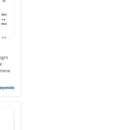
ogro
e
btiene
leyendo