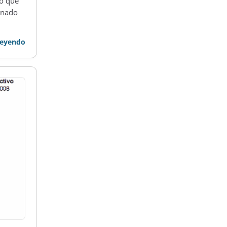
io que
inado
leyendo