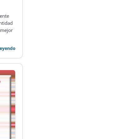
ente
ntidad
 mejor
leyendo