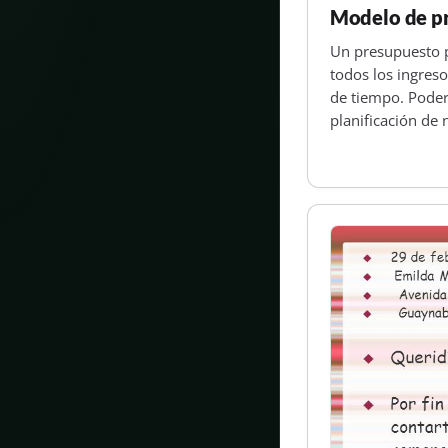
Modelo de p
Un presupuesto 
todos los ingres
de tiempo. Poder
planificación de