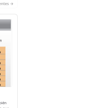
entes →
bién