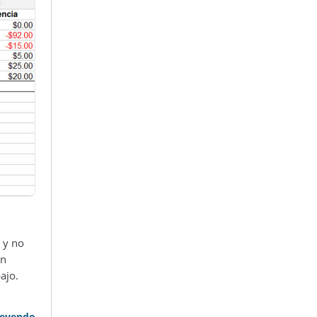
 y no
un
ajo.
leyendo