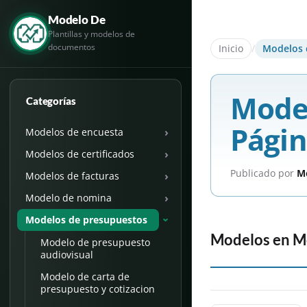
Modelo De
Plantillas y modelos de
documentos
Inicio
/
Modelos 
Model
Categorías
Págin
›
Modelos de encuesta
›
Modelos de certificados
Publicado por
M
›
Modelos de facturas
›
Modelo de nomina
Modelos de presupuestos
›
Modelos en
M
Modelo de presupuesto
audiovisual
Modelo de carta de
presupuesto y cotizacion