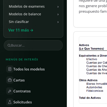
requiere de una p
nos genere probl
›
Modelos de examenes
presupuesto fami
›
Modelos de balance
›
Sin clasificar
Ver 11 más →
MENÚS DE INTERÉS
Todos los modelos
Cartas
Contratos
Solicitudes