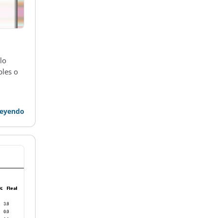
lo
bles o
leyendo