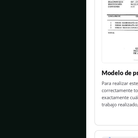
Modelo de p
Para realizar est
correctamente to
exactamente cuál 
trabajo realizad