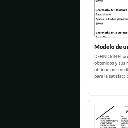
Modelo de un
DEFINICIóN El pr
obtenidos y sus 
obtiene por medio
para la satisfacc