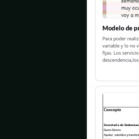
Modelo de pr
Para poder reali
variable y lo no 
fijas. Los servici
descendencia,los