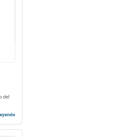
o del
leyendo