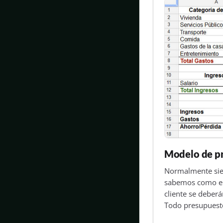
Modelo de pr
Normalmente siem
sabemos como emp
cliente se deberá
Todo presupuesto 