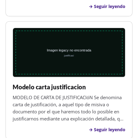
en especial de alguna manera a temas financieros
Seguir leyendo
,debiendo de prestar especial atención a que no
cometamos errores y tener a…
Modelo carta justificacion
MODELO DE CARTA DE JUSTIFICACIóN Se denomina
carta de justificación, a aquel tipo de misiva o
documento por el que haremos todo lo posible en
justificarnos mediante una explicación detallada, que
será la forma de excusarnos que nos justifique,
Seguir leyendo
cuando se nos presenta algún tipo de hecho o