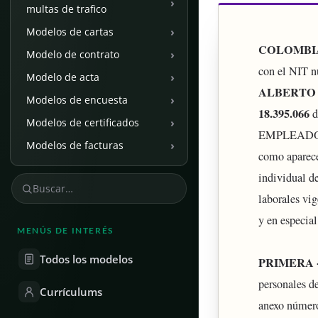
›
multas de trafico
›
Modelos de cartas
COLOMBIA
›
Modelo de contrato
con el NIT n
›
Modelo de acta
ALBERTO
›
Modelos de encuesta
18.395.066
d
›
Modelos de certificados
EMPLEADOR y
›
Modelos de facturas
como aparece 
individual de
laborales vi
y en especial
MENÚS DE INTERÉS
Todos los modelos
PRIMERA - 
personales de
Currículums
anexo número