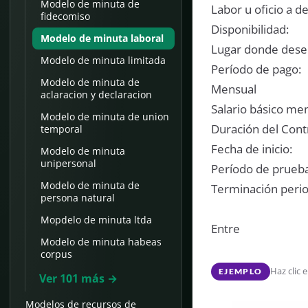
Modelo de minuta de
Labor u oficio a 
fidecomiso
Disponibilidad:
Modelo de minuta laboral
Lugar donde dese
Modelo de minuta limitada
Período de pago:
Modelo de minuta de
Mensual
aclaracion y declaracion
Salario básico men
Modelo de minuta de union
Duración del Cont
temporal
Fecha de inicio:
Modelo de minuta
unipersonal
Período de prueba
Modelo de minuta de
Terminación peri
persona natural
Mopdelo de minuta ltda
Entre
Modelo de minuta habeas
corpus
Haz clic 
EJEMPLO
Ver 101 más →
Modelos de recursos de