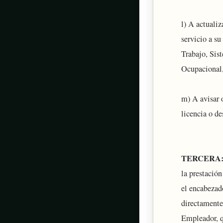
l) A actualiz
servicio a s
Trabajo, Sis
Ocupacional,
m) A avisar 
licencia o d
TERCERA: 
la prestación
el encabezad
directamente
Empleador, q