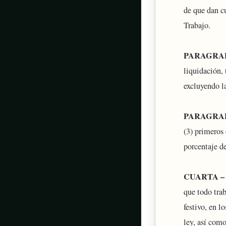
de que dan cu
Trabajo.
PARAGRA
liquidación,
excluyendo la
PARAGRA
(3) primeros
porcentaje d
CUARTA – Tr
que todo tra
festivo, en 
ley, así com