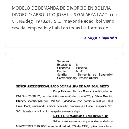
MODELO DE DEMANDA DE DIVORCIO EN BOLIVIA
DIVORCIO ABSOLUTO JOSE LUIS GALARZA LAZO, con
C.I. N&deg; 1978247 S.C., mayor de edad, boliviano ,
casada, empleado y hábil en todas las formas de
derecho, señalo domicilio real en el B/Minero, Calle
Seguir leyendo
Bibosi N&deg; 1727 de esta ciudad, respetuoso
SEñOR JUEZ DE TURNO DE PARTIDO D…