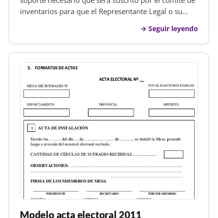
soporte necesario que será suscrito por el comité de
inventarios para que el Representante Legal o su
delegado autoricen mediante la resolución de baja el
Seguir leyendo
destino ﬁnal que debe dársele a los bienas
tipiﬁcados como inserviblas, e…
Modelo acta electoral 2011