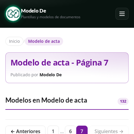
Modelo De
Plantillas y modelos de documentos
Inicio
/
Modelo de acta
Modelo de acta - Página 7
Publicado por
Modelo De
Modelos en
Modelo de acta
132
← Anteriores
1
…
6
7
Siguientes →