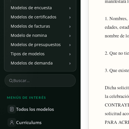
manifestará l
›
Modelos de encuesta
›
Modelos de certificados
1. Nombres, 
›
Modelos de facturas
edades, estad
›
nombre de los
Modelo de nomina
›
Modelos de presupuestos
2. Que no ti
›
Tipos de modelos
›
Modelos de demanda
3. Que exist
Dicha solici
la celebraci
MENÚS DE INTERÉS
CONTRAYENTE
Todos los modelos
solicitud ac
PARA ACREDI
Currículums