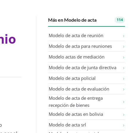
Más en Modelo de acta
114
nio
Modelo de acta de reunión
Modelo de acta para reuniones
Modelo actas de mediación
Modelo de acta de junta directiva
Modelo de acta policial
Modelo de acta de evaluación
Modelo de acta de entrega
recepción de bienes
Modelo de actas en bolivia
o
Modelo de acta srl