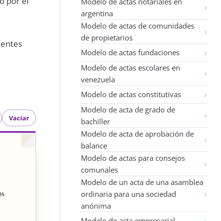
o por el
Modelo de actas notariales en
argentina
Modelo de actas de comunidades
de propietarios
ientes
Modelo de actas fundaciones
Modelo de actas escolares en
venezuela
Modelo de actas constitutivas
Modelo de acta de grado de
Vaciar
bachiller
Modelo de acta de aprobación de
balance
Modelo de actas para consejos
comunales
Modelo de un acta de una asamblea
os
ordinaria para una sociedad
anónima
Modelo de acta empresarial