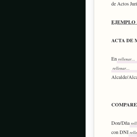
de Actos Jur
EJEMPLO 
ACTA DE 
En
Alcalde/Alc
COMPARE
Don/Dña
con DNI