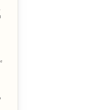
o
d
te
n