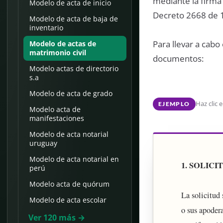
mediante la firma
Modelo de acta de inicio
Decreto 2668 de 
Modelo de acta de baja de
inventario
Para llevar a cabo
Modelo de actas de
matrimonio civil
documentos:
Modelo actas de directorio
s.a
Modelo de acta de grado
Haz clic 
EJEMPLO
Modelo acta de
manifestaciones
Modelo de acta notarial
uruguay
Modelo de acta notarial en
1. SOLICI
perú
Modelo acta de quórum
La solicitud 
Modelo de acta escolar
o sus apoder
Ver 120 más →