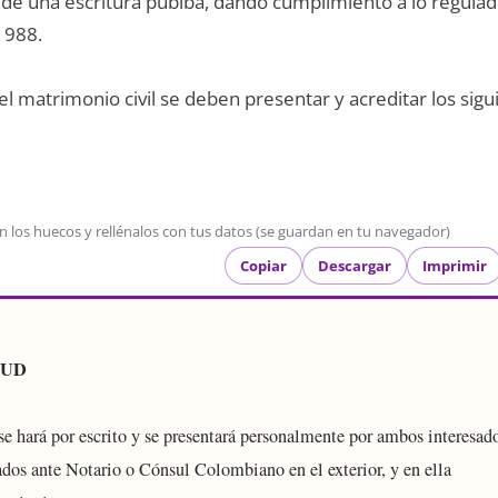
 de una escritura públba, dando cumplimiento a lo regulad
1988.
 el matrimonio civil se deben presentar y acreditar los sigu
en los huecos y rellénalos con tus datos (se guardan en tu navegador)
Copiar
Descargar
Imprimir
TUD
se hará por escrito y se presentará personalmente por ambos interesad
ados ante Notario o Cónsul Colombiano en el exterior, y en ella