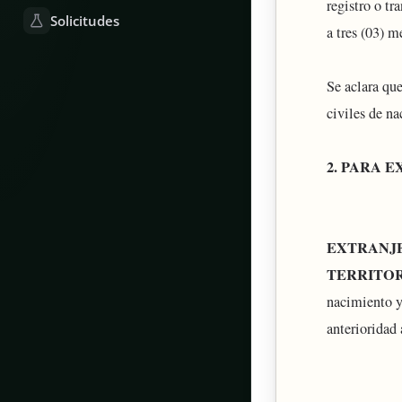
registro o tr
Solicitudes
a tres (03) m
Se aclara que
civiles de na
2. PARA 
EXTRANJE
TERRITOR
nacimiento y
anterioridad 