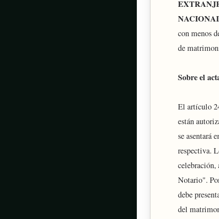
EXTRANJE
NACIONAL
con menos de 
de matrimoni
Sobre el ac
El artículo 
están autoriz
se asentará e
respectiva. L
celebración, 
Notario". Por
debe presenta
del matrimoni