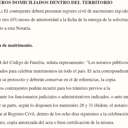
ROS DOMICILIADOS DENTRO DEL TERRITORIO
:
El contrayente deberá presentar registro civil de nacimiento exp.id
tres (03) meses de anterioridad a la fecha de la entrega de la solicitu
o a esta Notaría.
ta de matrimonio.
24 del Código de Familia, señala expresamente: "Los notarios públicos
ados para celebrar matrimonios en todo el país. El acta correspondien
n su protocolo y deberán conservar en el de referencias, la copia
os contrayentes podrán recurrir para los trámites previos a la
ante los funcionarios judiciales o administrativos indicados, o ante un
 su parte, según lo disponen los numerales 28 y 31 ibídem, el notario
r al Registro Civil, dentro de los ocho días siguientes a la celebració
o, copia autorizada del acta o bien certificación de la misma.