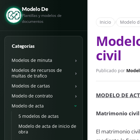
Modelo De
Plantillas y modelos de
documentos
Inicio
/
Modelo d
Modelo
Categorías
civil
›
Modelos de minuta
Modelos de recursos de
Publicado por
Model
›
multas de trafico
›
Modelos de cartas
MODELO DE ACT
›
Modelo de contrato
Modelo de acta
›
Matrimonio civil
5 modelos de actas
Modelo de acta de inicio de
El matrimonio civi
obra