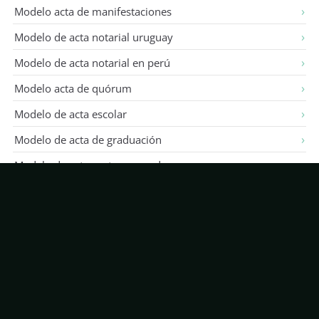
Modelo acta de manifestaciones
Modelo de acta notarial uruguay
Modelo de acta notarial en perú
Modelo acta de quórum
Modelo de acta escolar
Modelo de acta de graduación
Modelo de acta mutuo acuerdo
Modelo de actas estudiantiles
Modelo de acta de reunión de asociaciones
Modelo de acta sin quórum
10 modelos de acta
Modelo actas de mediación
Modelo de acta de junta directiva