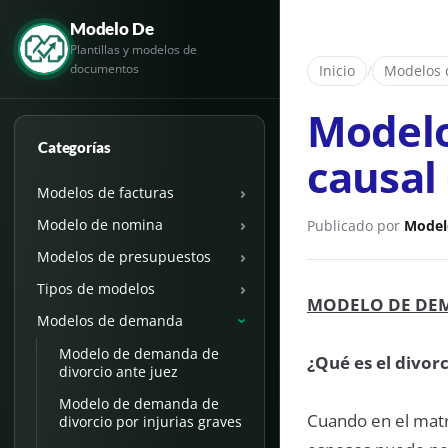
Modelo De
Plantillas y modelos de
documentos
Inicio
/
Modelos
Modelo
Categorías
causal
›
Modelos de facturas
›
Modelo de nomina
Publicado por
Model
›
Modelos de presupuestos
›
Tipos de modelos
MODELO DE DEM
Modelos de demanda
›
Modelo de demanda de
¿Qué es el divorc
divorcio ante juez
Modelo de demanda de
Cuando en el matr
divorcio por injurias graves