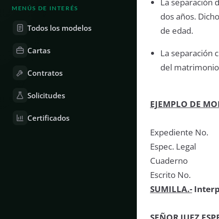
La separación 
MENÚS DE INTERÉS
dos años. Dicho
Todos los modelos
de edad.
Cartas
La separación c
del matrimonio
Contratos
Solicitudes
EJEMPLO DE MO
Certificados
Expediente No.
Espec. Legal
Cuaderno
Escrito No.
SUMILLA.-
Interp
SEÑOR JUEZ ESP