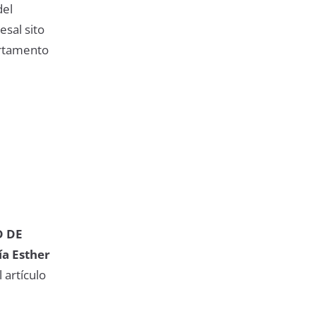
del
esal sito
artamento
D DE
a Esther
 artículo