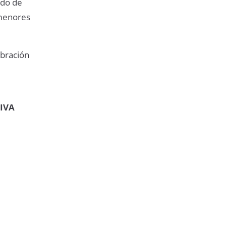
ido de
 menores
ebración
IVA