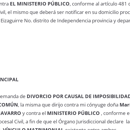
ontra
EL MINISTERIO PÚBLICO
, conforme al artículo 481 
vil, el mismo que deberá ser notificar en su domicilio proc
 Eizaguirre No. distrito de Independencia provincia y dep
INCIPAL
demanda de
DIVORCIO POR CAUSAL DE IMPOSIBILIDA
 COMÚN
, la misma que dirijo contra mi cónyuge doña
Marí
NAVARRO
y contra el
MINISTERIO PÚBLICO
, conforme el
cesal Civil, a fin de que el Órgano Jurisdiccional declare la
L VÍNCULO MATRIMONIAL
existente entre ambos.