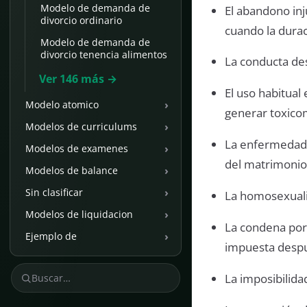
Modelo de demanda de
El abandono inj
divorcio ordinario
cuando la dura
Modelo de demanda de
divorcio tenencia alimentos
La conducta de
Ver 146 más →
El uso habitual
›
Modelo atomico
generar toxico
›
Modelos de curriculums
La enfermedad 
›
Modelos de examenes
del matrimonio
›
Modelos de balance
›
Sin clasificar
La homosexuali
›
Modelos de liquidacion
La condena por 
›
Ejemplo de
impuesta despu
La imposibilida