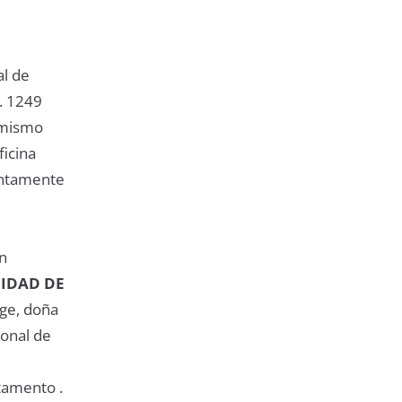
al de
. 1249
imismo
ficina
tentamente
n
LIDAD DE
uge, doña
ional de
rtamento .