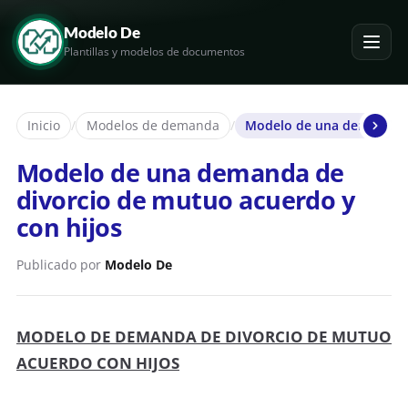
Modelo De
Plantillas y modelos de documentos
Inicio
/
Modelos de demanda
/
Modelo de una demanda de
Modelo de una demanda de
divorcio de mutuo acuerdo y
con hijos
Publicado por
Modelo De
MODELO DE DEMANDA DE DIVORCIO DE MUTUO
ACUERDO
CON HIJOS