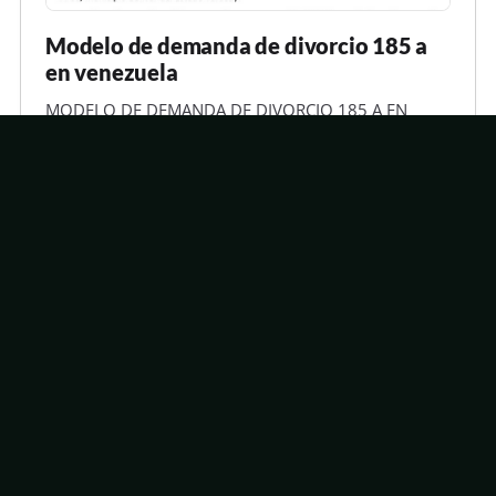
Modelo de demanda de divorcio 185 a
en venezuela
MODELO DE DEMANDA DE DIVORCIO 185 A EN
VENEZUELA Solicitud de separación de cuerpos.
Entre los causales de divorcio establecidas en el
artículo 185 del Código Civil, está la del última aparte
del mismo, denonimado separación de cuerpos
Seguir leyendo
voluntaria o no contenciosa, que dice,...También se
podrá declarar el divorcio por…