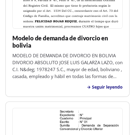
Modelo de demanda de divorcio en
bolivia
MODELO DE DEMANDA DE DIVORCIO EN BOLIVIA
DIVORCIO ABSOLUTO JOSE LUIS GALARZA LAZO, con
C.I. N&deg; 1978247 S.C., mayor de edad, boliviano ,
casada, empleado y hábil en todas las formas de
derecho, señalo domicilio real en el B/Minero, Calle
Seguir leyendo
Bibosi N&deg; 1727 de esta ciudad, respetuoso
SEñOR JUEZ DE TURNO DE PARTIDO D…