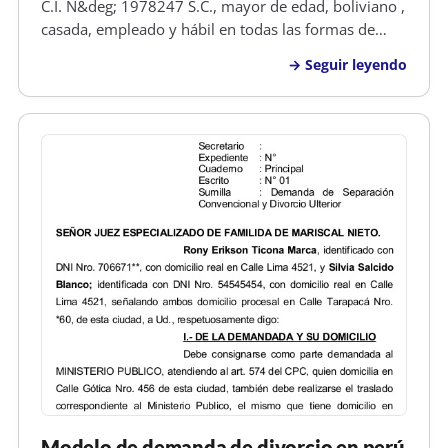
C.I. N&deg; 1978247 S.C., mayor de edad, boliviano ,
casada, empleado y hábil en todas las formas de
derecho, señalo domicilio real en el B/Minero, Calle
Seguir leyendo
Bibosi N&deg; 1727 de esta ciudad, respetuoso
SEñOR JUEZ DE TURNO DE PARTIDO D…
Modelo de demanda de divorcio en perú