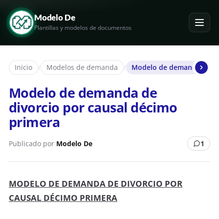
Modelo De
Plantillas y modelos de documentos
Inicio
/
Modelos de demanda
/
Modelo de demanda de div
Modelo de demanda de
divorcio por causal décimo
primera
Publicado por
Modelo De
1
MODELO DE DEMANDA DE DIVORCIO POR
CAUSAL DÉCIMO PRIMERA