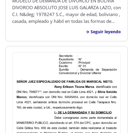
MODELO DE DEMANDA DE DIVORCIO EN BOLIVIA
DIVORCIO ABSOLUTO JOSE LUIS GALARZA LAZO, con
C.I. N&deg; 1978247 S.C., mayor de edad, boliviano ,
casada, empleado y hábil en todas las formas de
derecho, señalo domicilio real en el B/Minero, Calle
Seguir leyendo
Bibosi N&deg; 1727 de esta ciudad, respetuoso
SEñOR JUEZ DE TURNO DE PARTIDO D…