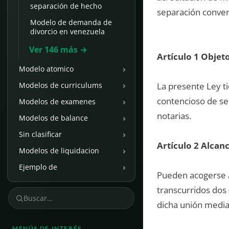
separación de hecho
separación convenc
Modelo de demanda de
divorcio en venezuela
Ver 146 más →
Artículo 1 Objeto
›
Modelo atomico
›
La presente Ley t
Modelos de curriculums
contencioso de sep
›
Modelos de examenes
notarias.
›
Modelos de balance
›
Sin clasificar
Artículo 2 Alcanc
›
Modelos de liquidacion
›
Ejemplo de
Pueden acogerse a
transcurridos dos 
dicha unión median
MENÚS DE INTERÉS