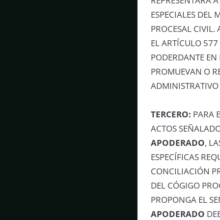
REPRESENTARÁ 
ESPECIALES DEL 
PROCESAL CIVIL.
EL ARTÍCULO 577
PODERDANTE EN L
PROMUEVAN O RE
ADMINISTRATIVO 
TERCERO:
PARA E
ACTOS SEÑALADO
APODERADO
, L
ESPECÍFICAS REQ
CONCILIACIÓN PR
DEL CÓGIGO PROC
PROPONGA EL SE
APODERADO
DEB