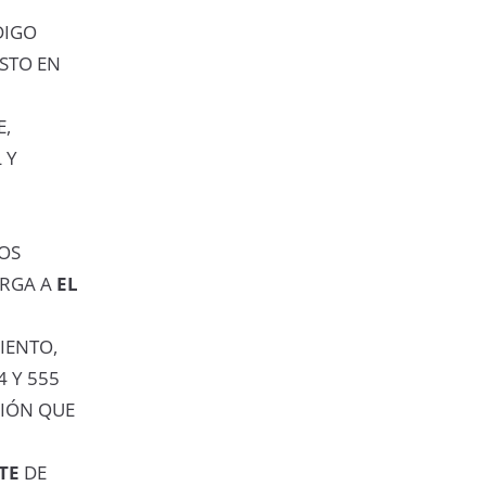
DIGO
STO EN
E,
 Y
LOS
RGA A
EL
IENTO,
 Y 555
CIÓN QUE
TE
DE