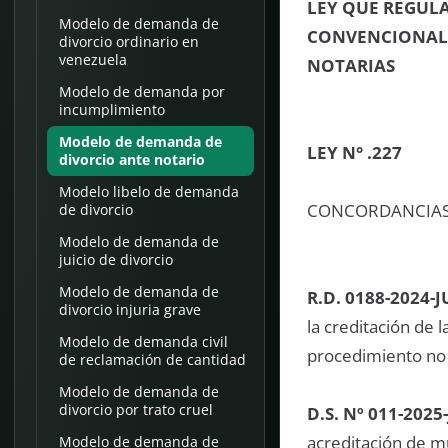
LEY QUE REGUL
Modelo de demanda de
CONVENCIONAL Y
divorcio ordinario en
venezuela
NOTARIAS
Modelo de demanda por
incumplimiento
Modelo de demanda de
LEY N° .227
divorcio ante notario
Modelo libelo de demanda
CONCORDANCIA
de divorcio
Modelo de demanda de
juicio de divorcio
Modelo de demanda de
R.D. 0188-2024-J
divorcio injuria grave
la creditación de 
Modelo de demanda civil
procedimiento no c
de reclamación de cantidad
Modelo de demanda de
divorcio por trato cruel
D.S. Nº 011-2025
acreditación de m
Modelo de demanda de