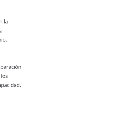
n la
la
io.
separación
 los
apacidad,