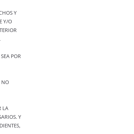
CHOS Y
E Y/O
TERIOR
L
 SEA POR
O NO
 LA
ARIOS. Y
DIENTES,