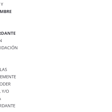
 Y
OMBRE
RDANTE
N
UIDACIÓN
LAS
LEMENTE
PODER
 Y/O
A
ERDANTE