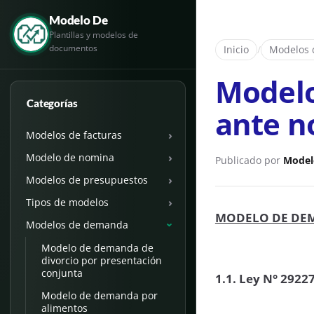
Modelo De
Plantillas y modelos de
documentos
Inicio
/
Modelos
Modelo
Categorías
ante n
›
Modelos de facturas
›
Modelo de nomina
Publicado por
Model
›
Modelos de presupuestos
›
Tipos de modelos
MODELO DE DEM
Modelos de demanda
›
Modelo de demanda de
divorcio por presentación
conjunta
1.1. Ley N° 2922
Modelo de demanda por
alimentos