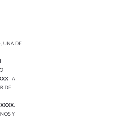
, UNA DE
N
GO
XXX
, A
R DE
XXXXX
,
INOS Y