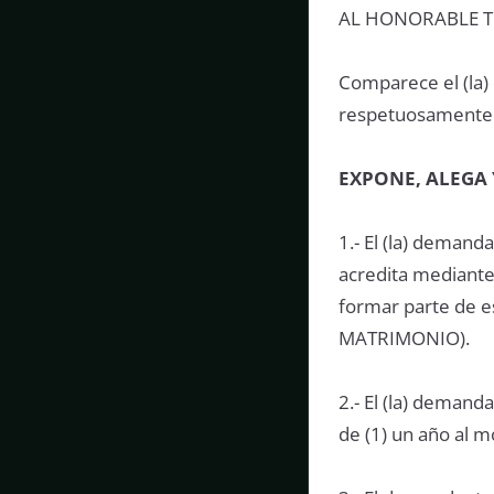
AL HONORABLE T
Comparece el (la)
respetuosamente
EXPONE, ALEGA 
1.- El (la) deman
acredita mediante
formar parte de
MATRIMONIO).
2.- El (la) demand
de (1) un año al 