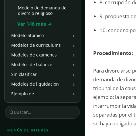
8. corrupción de
Modelo de demanda de
divorcio religioso
9. propuesta de
Ver 146 más →
10. condena por
›
Modelo atomico
›
Modelos de curriculums
Procedimiento:
›
Modelos de examenes
›
Modelos de balance
Para divorciarse p
›
Sin clasificar
demanda de divorci
›
Modelos de liquidacion
tribunal de la ca
›
Ejemplo de
ejemplo: la separ
interrumpir la vi
separadas por el t
se haya obligado 
MENÚS DE INTERÉS