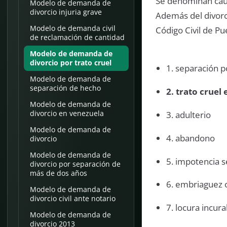
Se denominan causa
Modelo de demanda de
divorcio injuria grave
Además del divorc
Modelo de demanda civil
Código Civil de Pu
de reclamación de cantidad
Modelo de demanda de
divorcio por trato cruel
1. separación 
Modelo de demanda de
separación de hecho
2. trato cruel 
Modelo de demanda de
divorcio en venezuela
3. adulterio
Modelo de demanda de
4. abandono
divorcio
Modelo de demanda de
5. impotencia s
divorcio por separación de
más de dos años
6. embriaguez 
Modelo de demanda de
divorcio civil ante notario
7. locura incur
Modelo de demanda de
divorcio 2013