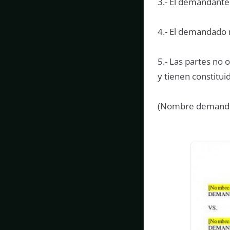
3.- El demandante 
4.- El demandado r
5.- Las partes no
y tienen constitui
(Nombre demanda