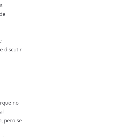
s
 de
e
e discutir
orque no
al
o, pero se