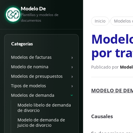
Modelo De
Plantillas y modelos de
documentos
Inicio
/
Modelos
Modelo
Categorías
por tra
›
Modelos de facturas
›
Modelo de nomina
Publicado por
Model
›
Modelos de presupuestos
›
Tipos de modelos
MODELO DE DEM
Modelos de demanda
›
Modelo libelo de demanda
de divorcio
Causales
Modelo de demanda de
juicio de divorcio