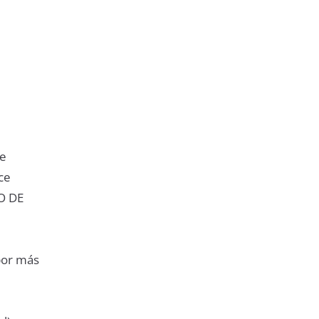
se
ce
O DE
 por más