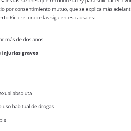
les las razones que reconoce la ley para solicitar el divor
io por consentimiento mutuo, que se explica más adelante
erto Rico reconoce las siguientes causales:
por más de dos años
e injurias graves
exual absoluta
o uso habitual de drogas
able