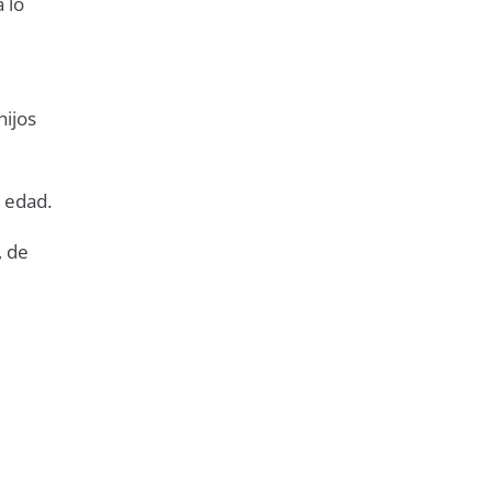
 lo
hijos
e edad.
, de