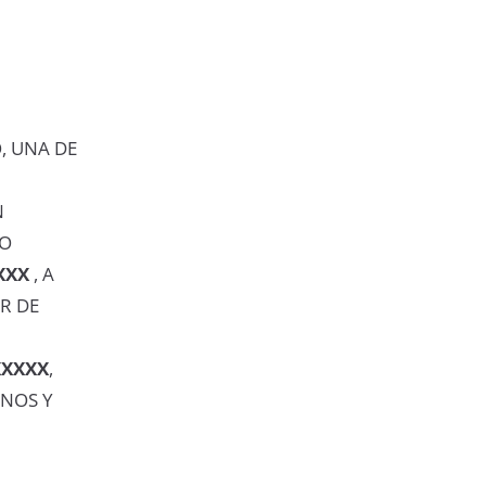
, UNA DE
N
GO
XXX
, A
R DE
XXXXX
,
INOS Y