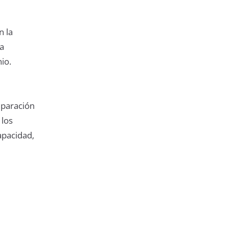
n la
la
io.
separación
 los
apacidad,