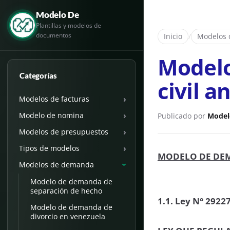
Modelo De
Plantillas y modelos de
documentos
Inicio
/
Modelos
Modelo
Categorías
civil a
›
Modelos de facturas
›
Modelo de nomina
Publicado por
Model
›
Modelos de presupuestos
›
Tipos de modelos
MODELO DE DEM
Modelos de demanda
›
Modelo de demanda de
separación de hecho
1.1. Ley N° 2922
Modelo de demanda de
divorcio en venezuela