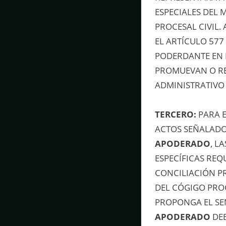
ESPECIALES DEL 
PROCESAL CIVIL.
EL ARTÍCULO 577
PODERDANTE EN L
PROMUEVAN O RE
ADMINISTRATIVO 
TERCERO:
PARA E
ACTOS SEÑALADO
APODERADO
, L
ESPECÍFICAS REQ
CONCILIACIÓN PR
DEL CÓGIGO PROC
PROPONGA EL SE
APODERADO
DEB