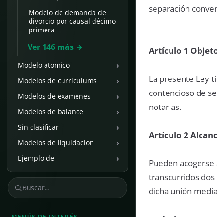
separación convenc
Modelo de demanda de
divorcio por causal décimo
primera
Ver 146 más →
Artículo 1 Objeto
›
Modelo atomico
La presente Ley t
›
Modelos de curriculums
contencioso de sep
›
Modelos de examenes
notarias.
›
Modelos de balance
›
Sin clasificar
Artículo 2 Alcanc
›
Modelos de liquidacion
›
Ejemplo de
Pueden acogerse a
transcurridos dos 
dicha unión median
MENÚS DE INTERÉS