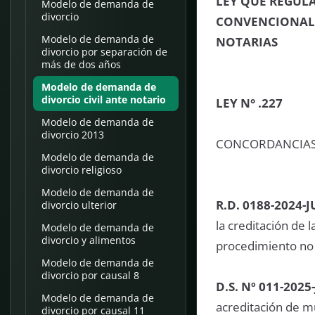
LEY QUE REGUL
Modelo de demanda de
divorcio
CONVENCIONAL Y
Modelo de demanda de
NOTARIAS
divorcio por separación de
más de dos años
Modelo de demanda de
divorcio civil ante notario
LEY N° .227
Modelo de demanda de
divorcio 2013
CONCORDANCIA
Modelo de demanda de
divorcio religioso
Modelo de demanda de
R.D. 0188-2024-J
divorcio ulterior
la creditación de 
Modelo de demanda de
divorcio y alimentos
procedimiento no c
Modelo de demanda de
divorcio por causal 8
D.S. Nº 011-2025
Modelo de demanda de
acreditación de m
divorcio por causal 11