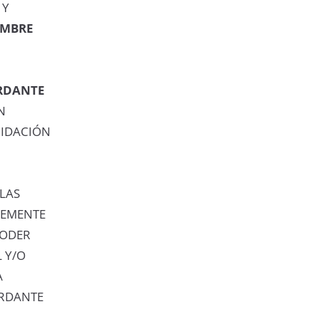
 Y
OMBRE
RDANTE
N
UIDACIÓN
LAS
LEMENTE
PODER
 Y/O
A
ERDANTE