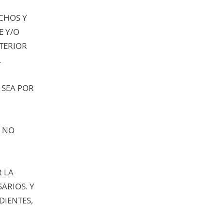
CHOS Y
E Y/O
TERIOR
L
 SEA POR
O NO
 LA
ARIOS. Y
DIENTES,