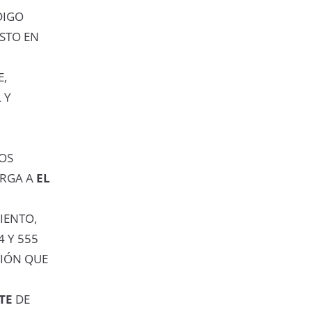
DIGO
STO EN
E,
 Y
LOS
RGA A
EL
IENTO,
 Y 555
CIÓN QUE
TE
DE