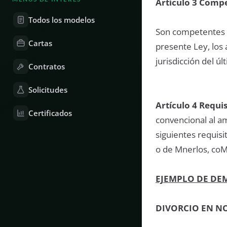
Artículo 3 Comp
Todos los modelos
Son competentes p
Cartas
presente Ley, los 
jurisdicción del ú
Contratos
Solicitudes
Artículo 4 Requi
Certificados
convencional al a
siguientes requis
o de Mnerlos, coMa
EJEMPLO DE DE
DIVORCIO EN NO