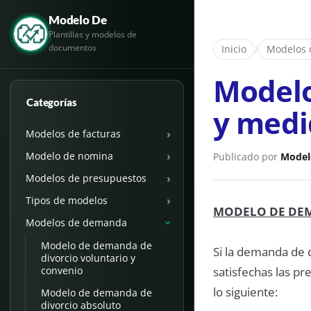
Modelo De
Plantillas y modelos de
documentos
Inicio
/
Modelos
Modelo
Categorías
y medi
›
Modelos de facturas
›
Modelo de nomina
Publicado por
Model
›
Modelos de presupuestos
›
Tipos de modelos
MODELO DE DEM
Modelos de demanda
›
Modelo de demanda de
Si la demanda de 
divorcio voluntario y
satisfechas las p
convenio
lo siguiente:
Modelo de demanda de
divorcio absoluto