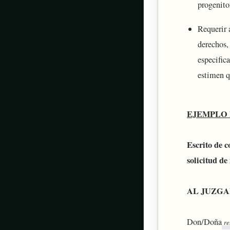
progenito
Requerir 
derechos,
especifica
estimen q
EJEMPLO 
Escrito de 
solicitud de
AL JUZGA
Don/Doña