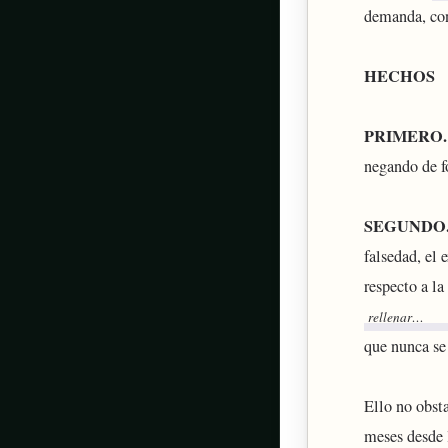
demanda, con
HECHOS
PRIMERO.
negando de f
SEGUNDO
falsedad, el 
respecto a l
que nunca se
Ello no obst
meses desde 