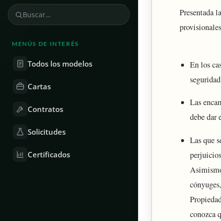
Presentada la
provisionales
MENÚS DE INTERÉS
Todos los modelos
En los ca
seguridad
Cartas
Las encam
Contratos
debe dar 
Solicitudes
Las que s
Certificados
perjuicio
Asimismo,
cónyuges,
Propiedad
conozca q