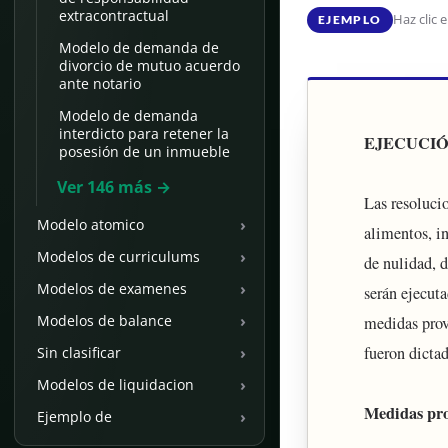
extracontractual
Haz clic 
EJEMPLO
Modelo de demanda de
divorcio de mutuo acuerdo
ante notario
Modelo de demanda
interdicto para retener la
EJECUCI
posesión de un inmueble
Ver 146 más →
Las resoluci
›
Modelo atomico
alimentos, i
›
Modelos de curriculums
de nulidad, d
›
Modelos de examenes
serán ejecut
›
Modelos de balance
medidas prov
fueron dicta
›
Sin clasificar
›
Modelos de liquidacion
Medidas pro
›
Ejemplo de