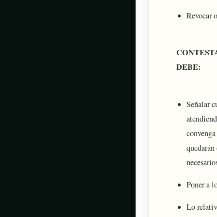
Revocar o
CONTESTA
DEBE:
Señalar c
atendiend
convenga 
quedarán 
necesario
Poner a l
Lo relativ