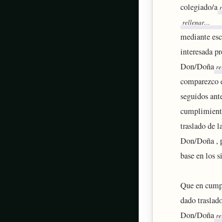
colegiado/a
mediante esc
interesada pr
Don/Doña
comparezco e
seguidos ant
cumplimiento
traslado de 
Don/Doña , p
base en los 
Que en cumpl
dado traslad
Don/Doña