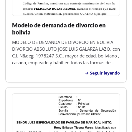
Modelo de demanda de divorcio en
bolivia
MODELO DE DEMANDA DE DIVORCIO EN BOLIVIA
DIVORCIO ABSOLUTO JOSE LUIS GALARZA LAZO, con
C.I. N&deg; 1978247 S.C., mayor de edad, boliviano ,
casada, empleado y hábil en todas las formas de
derecho, señalo domicilio real en el B/Minero, Calle
Seguir leyendo
Bibosi N&deg; 1727 de esta ciudad, respetuoso
SEñOR JUEZ DE TURNO DE PARTIDO D…