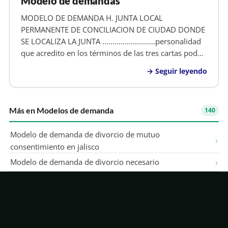
Modelo de demandas
MODELO DE DEMANDA H. JUNTA LOCAL
PERMANENTE DE CONCILIACION DE CIUDAD DONDE
SE LOCALIZA LA JUNTA ..........................personalidad
que acredito en los términos de las tres cartas poder
que exhibo, solicitando que las mismas sean
Seguir leyendo
agregadas a los autos, señalando como domicilio
para oír notiﬁcaciones y documentos e…
Más en Modelos de demanda
140
Modelo de demanda de divorcio de mutuo
consentimiento en jalisco
Modelo de demanda de divorcio necesario
Modelo de demanda civil daños y prejuicios
Modelo de demanda de divorcio necesario en chiapas
Modelo de demanda de divorcio consensual o de mutuo
acuerdo