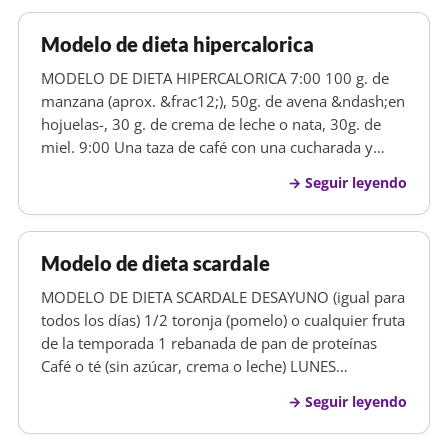
Modelo de dieta hipercalorica
MODELO DE DIETA HIPERCALORICA 7:00 100 g. de
manzana (aprox. &frac12;), 50g. de avena &ndash;en
hojuelas-, 30 g. de crema de leche o nata, 30g. de
miel. 9:00 Una taza de café con una cucharada y
media de crema o nata y azúcar a gusto
Seguir leyendo
&ndash;puedes utilizar, en su defecto, leche entera-,
dos rebanadas de pan tostado co…
Modelo de dieta scardale
MODELO DE DIETA SCARDALE DESAYUNO (igual para
todos los días) 1/2 toronja (pomelo) o cualquier fruta
de la temporada 1 rebanada de pan de proteínas
Café o té (sin azúcar, crema o leche) LUNES
ALMUERZO Fiambre surtidos, los que gusten
Seguir leyendo
(pescado, pollo, pavo, res,...) pero magros. Evite los
muy procesados como el salami…