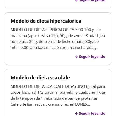
de té o café. Antes de cenar: 1 taza de infusión
hierbas K7…
Modelo de dieta hipercalorica
MODELO DE DIETA HIPERCALORICA 7:00 100 g. de
manzana (aprox. &frac12;), 50g. de avena &ndash;en
hojuelas-, 30 g. de crema de leche o nata, 30g. de
miel. 9:00 Una taza de café con una cucharada y
media de crema o nata y azúcar a gusto
Seguir leyendo
&ndash;puedes utilizar, en su defecto, leche entera-,
dos rebanadas de pan tostado co…
Modelo de dieta scardale
MODELO DE DIETA SCARDALE DESAYUNO (igual para
todos los días) 1/2 toronja (pomelo) o cualquier fruta
de la temporada 1 rebanada de pan de proteínas
Café o té (sin azúcar, crema o leche) LUNES
ALMUERZO Fiambre surtidos, los que gusten
Seguir leyendo