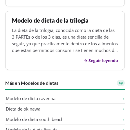
(pescado, pollo, pavo, res,...) pero magros. Evite los
muy procesados como el salami…
Modelo de dieta de la trilogia
La dieta de la trilogía, conocida como la dieta de las
3 PARTEs o de los 3 dias, es una dieta sencilla de
seguir, ya que practicamente dentro de los alimentos
que están permitidos consumir se tienen muchos de
los que hacen posible mantenerse activo, como en
Seguir leyendo
toda dieta se recomienda tomar bastante cantidad
de agua (por…
Más en Modelos de dietas
49
Modelo de dieta ravenna
Dieta de okinawa
Modelo de dieta south beach
Modelo de la dieta liquida