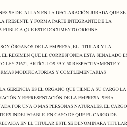
ENES SE DETALLAN EN LA DECLARACIÓN JURADA QUE SE
LA PRESENTE Y FORMA PARTE INTEGRANTE DE LA
A PUBLICA QUE ESTE DOCUMENTO ORIGINE.
- SON ÓRGANOS DE LA EMPRESA, EL TITULAR Y LA
. EL RÉGIMEN QUE LE CORRESPONDA ESTA SEÑALADO E
O LEY 21621, ARTÍCULOS 39 Y 50 RESPECTIVAMENTE Y
RMAS MODIFICATORIAS Y COMPLEMENTARIAS
- LA GERENCIA ES EL ÓRGANO QUE TIENE A SU CARGO LA
RACIÓN Y REPRESENTACIÓN DE LA EMPRESA. SERA
ADA POR UNA O MÁS PERSONAS NATURALES. EL CARGO
E ES INDELEGABLE. EN CASO DE QUE EL CARGO DE
RECAIGA EN EL TITULAR ESTE SE DENOMINARÁ TITULA