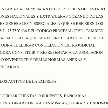
SENTAR A LA EMPRESA ANTE LOS PODERES DEL ESTADO,
IONES NACIONALES Y EXTRANJERAS GOZANDO DE LAS
S GENERALES Y ESPECIALES A QUE SE REFIEREN LOS
 74 75 77 Y 436 DEL CÓDIGO PROCESAL CIVIL. TAMBIEN
A FACULTAD A QUE SE REFIERE EL ARTÍCULO 10 DE LA
6 PODRÁ CELEBRAR CONCILIACIÓN EXTRAJUDICIAL
ODRÁ CONSTITUIR Y REPRESENTAR A LA ASOCIACIÓN
 CONVENIENTE Y DEMÁS NORMAS ANEXAS Y
NTARIAS.
 LOS ACTIVOS DE LA EMPRESA
 Y CERRAR CUENTAS CORRIENTES, BANCARIAS,
LES Y GIRAR CONTRA LAS MISMAS, COBRAR Y ENDOSA