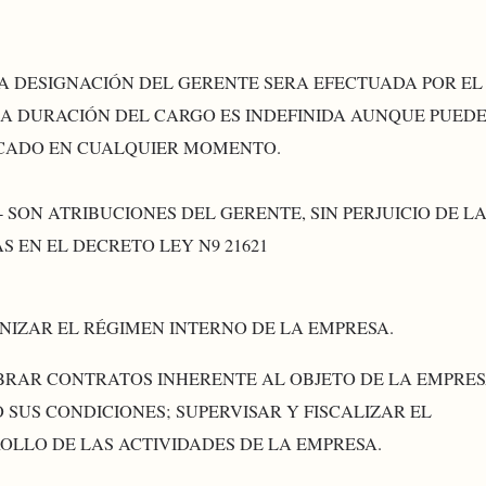
 LA DESIGNACIÓN DEL GERENTE SERA EFECTUADA POR EL
LA DURACIÓN DEL CARGO ES INDEFINIDA AUNQUE PUED
CADO EN CUALQUIER MOMENTO.
.- SON ATRIBUCIONES DEL GERENTE, SIN PERJUICIO DE L
 EN EL DECRETO LEY N9 21621
ANIZAR EL RÉGIMEN INTERNO DE LA EMPRESA.
EBRAR CONTRATOS INHERENTE AL OBJETO DE LA EMPRES
O SUS CONDICIONES; SUPERVISAR Y FISCALIZAR EL
OLLO DE LAS ACTIVIDADES DE LA EMPRESA.