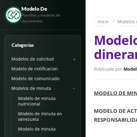
Modelo De
Plantillas y modelos de
documentos
Inicio
/
Modelos 
Modelo
Categorías
dinera
›
Modelos de solicitud
Modelo de notificacion
Publicado por
Model
Modelo de comunicado
Modelos de minuta
›
MODELO DE MIN
Modelo de minuta
nutricional
MODELO DE ACT
Modelo de minuta en
RESPONSABILID
venezuela
Modelo de minuta