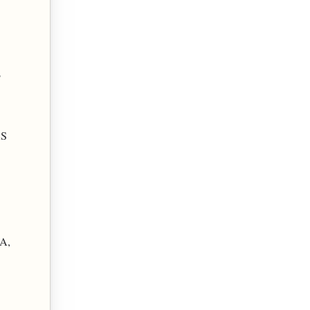
E
AS
A,