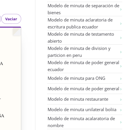
Modelo de minuta de separación de
bienes
Vaciar
Modelo de minuta aclaratoria de
escritura publica ecuador
Modelo de minuta de testamento
abierto
Modelo de minuta de division y
particion en peru
Modelo de minuta de poder general
NA
ecuador
Modelo de minuta para ONG
Modelo de minuta de poder general
-
Modelo de minuta restaurante
Modelo de minuta unilateral boliia
SA
Modelo de minuta acalaratoria de
nombre