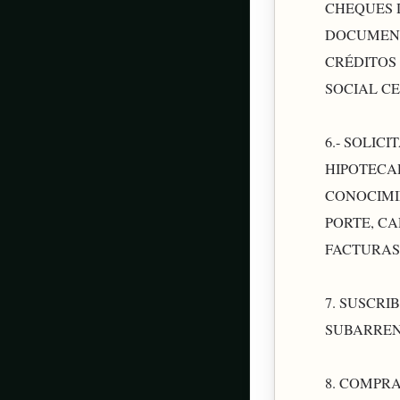
CHEQUES 
DOCUMENT
CRÉDITOS
SOCIAL C
6.- SOLIC
HIPOTECA
CONOCIMI
PORTE, CA
FACTURAS
7. SUSCR
SUBARREN
8. COMPR