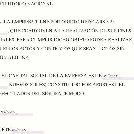
TERRITORIO NACIONAL.
.
- LA EMPRESA TIENE POR OBJETO DEDICARSE A:
, QUE COADYUVEN A LA REALIZACIÓN DE SUS FINES
IALES. PARA CUMPLIR DICHO OBJETO PODRA REALIZAR
UELLOS ACTOS Y CONTRATOS QUE SEAN LICITOS,SIN
IÓN ALGUNA.
: EL CAPITAL SOCIAL DE LA EMPRESA ES DE
NUEVOS SOLES) CONSTITUIDO POR APORTES DEL
 EFECTUADOS DEL SIGUIENTE MODO:
ORTE