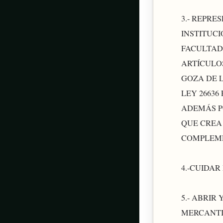
3.- REPRE
INSTITUC
FACULTADE
ARTÍCULOS
GOZA DE L
LEY 2663
ADEMÁS P
QUE CREA
COMPLEME
4.-CUIDAR
5.- ABRIR
MERCANTI