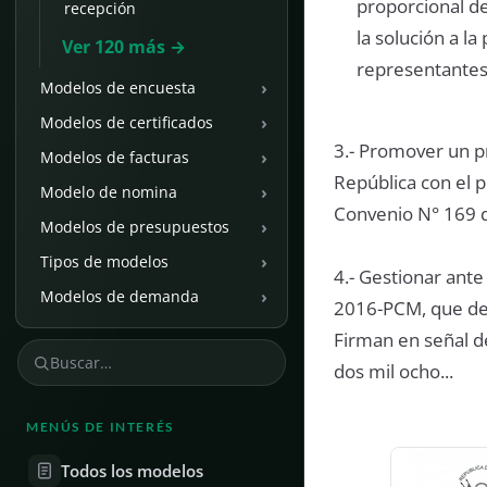
proporcional d
recepción
la solución a l
Ver 120 más →
representantes
›
Modelos de encuesta
›
Modelos de certificados
3.- Promover un p
›
Modelos de facturas
República con el p
›
Modelo de nomina
Convenio N° 169 de
›
Modelos de presupuestos
›
Tipos de modelos
4.- Gestionar ante
›
Modelos de demanda
2016-PCM, que dec
Firman en señal de
dos mil ocho...
MENÚS DE INTERÉS
Todos los modelos