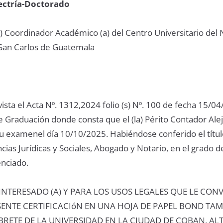
ectría-Doctorado
o (a) Coordinador Académico (a) del Centro Universitario del
 San Carlos de Guatemala
vista el Acta Nº. 1312,2024 folio (s) Nº. 100 de fecha 15/0
 Graduación donde consta que el (la) Périto Contador Ale
u examenel día 10/10/2025. Habiéndose conferido el títul
cias Jurídicas y Sociales, Abogado y Notario, en el grado d
nciado.
 INTERESADO (A) Y PARA LOS USOS LEGALES QUE LE CON
SENTE CERTIFICACIóN EN UNA HOJA DE PAPEL BOND TA
ETE DE LA UNIVERSIDAD EN LA CIUDAD DE COBAN, AL