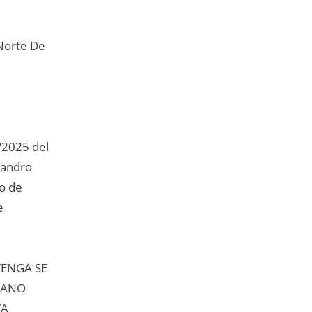
 Norte De
4/2025 del
jandro
o de
e
VENGA SE
MANO
TA