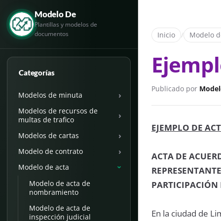
Modelo De
Plantillas y modelos de
documentos
Inicio
/
Modelo d
Ejempl
Categorías
Publicado por
Model
›
Modelos de minuta
Modelos de recursos de
›
multas de trafico
EJEMPLO DE AC
›
Modelos de cartas
›
Modelo de contrato
ACTA DE ACUERD
Modelo de acta
REPRESENTANTE
›
Modelo de acta de
PARTICIPACIÓN 
nombramiento
Modelo de acta de
En la ciudad de Li
inspección judicial