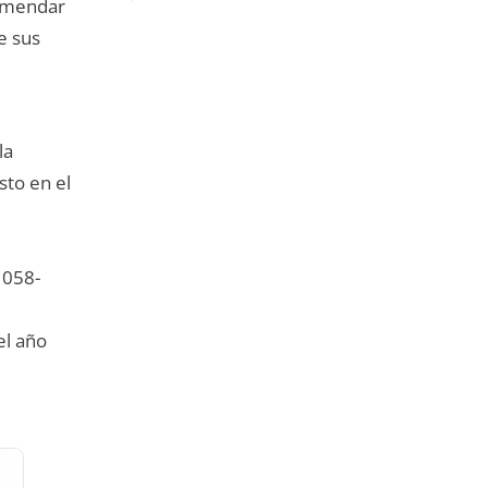
comendar
e sus
la
sto en el
 058-
el año