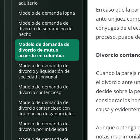
adulterio
En caso que la par
Modelo de demanda lopna
ante un juez compe
Modelo de demanda de
cónyuges de efectua
divorcio de separación de
hecho
proceso, puede d
Modelo de demanda de
divorcio de mutuo
Divorcio conten
acuerdo en colombia
Modelo de demanda de
divorcio y liquidación de
Cuando la pareja 
sociedad conyugal
el divorcio ante un
Modelo de demanda de
decide sobre la p
divorcio contencioso
considerar los hon
Modelo de demanda de
divorcio contencioso con
causa y evidentem
liquidación de gananciales
Modelo de demanda de
Aunque obtenga el 
divorcio por infidelidad
notas matrimonial
Modelo de demanda de