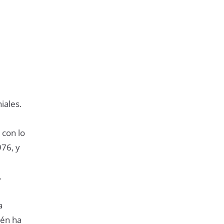
iales.
 con lo
976, y
.
a
ién ha