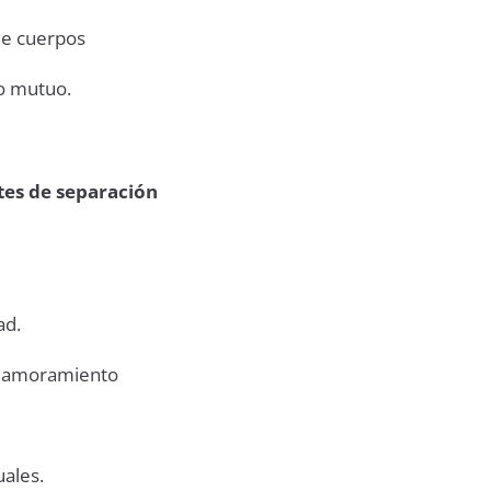
de cuerpos
o mutuo.
tes de separación
ad.
enamoramiento
ales.