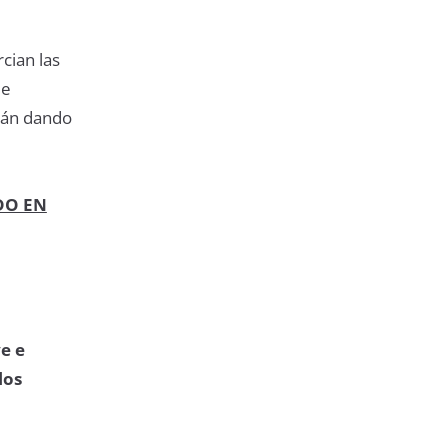
cian las
de
stán dando
DO EN
ve e
los