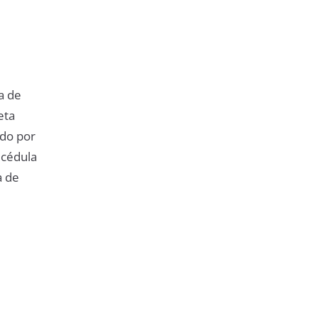
a de
eta
ido por
 cédula
a de