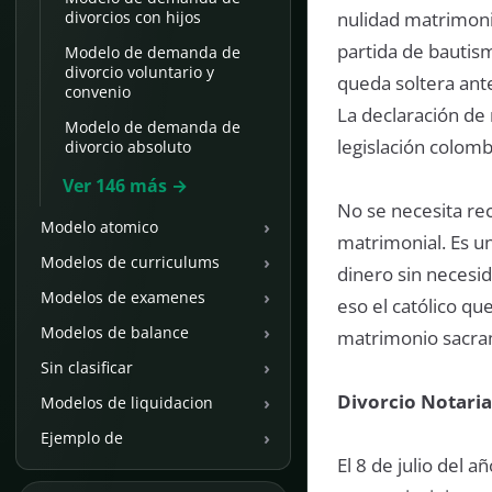
nulidad matrimonia
divorcios con hijos
partida de bautism
Modelo de demanda de
divorcio voluntario y
queda soltera ante
convenio
La declaración de 
Modelo de demanda de
legislación colomb
divorcio absoluto
Ver 146 más →
No se necesita rec
›
Modelo atomico
matrimonial. Es u
›
Modelos de curriculums
dinero sin necesi
›
Modelos de examenes
eso el católico qu
›
Modelos de balance
matrimonio sacrame
›
Sin clasificar
Divorcio Notaria
›
Modelos de liquidacion
›
Ejemplo de
El 8 de julio del