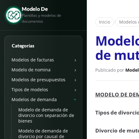
Modelo De
Plantillas y modelos de
documentos
Inicio
/
Modelos
Modelo
Categorías
de mut
›
Modelos de facturas
›
Modelo de nomina
Publicado por
Model
›
Modelos de presupuestos
›
Tipos de modelos
MODELO DE DEM
Modelos de demanda
›
Modelo de demanda de
Tipos de divorci
divorcio con separación de
bienes
Divorcio de mut
Modelo de demanda de
divorcio por causal de