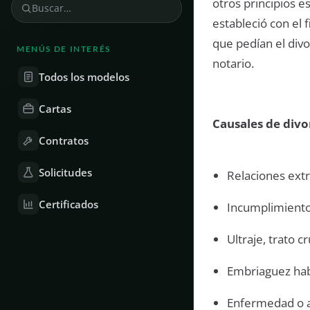
otros principios e
estableció con el 
que pedían el div
MENÚS DE INTERÉS
notario.
Todos los modelos
Cartas
Causales de divo
Contratos
Solicitudes
Relaciones ext
Certificados
Incumplimiento
Ultraje, trato c
Embriaguez hab
Enfermedad o 