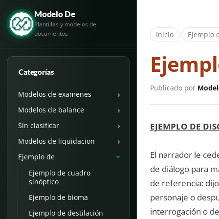
Modelo De
Plantillas y modelos de
documentos
Inicio
/
Ejemplo 
Ejempl
Categorías
Publicado por
Model
›
Modelos de examenes
›
Modelos de balance
›
EJEMPLO DE DI
Sin clasificar
›
Modelos de liquidacion
El narrador le ced
Ejemplo de
›
de diálogo para m
Ejemplo de cuadro
sinóptico
de referencia: dij
personaje o despu
Ejemplo de bioma
interrogación o d
Ejemplo de destilación