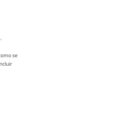
.
 como se
ncluir