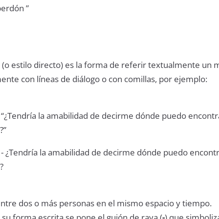
perdón ”
o (o estilo directo) es la forma de referir textualmente un 
ente con líneas de diálogo o con comillas, por ejemplo:
 “¿Tendría la amabilidad de decirme dónde puedo encontr
?”
 - ¿Tendría la amabilidad de decirme dónde puedo encont
?
entre dos o más personas en el mismo espacio y tiempo.
su forma escrita se pone el guión de raya (
-
) que simboliz