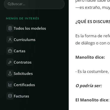
pero nadie sabe d
—es extraño, muy
MENÚS DE INTERÉS
¿QUÉ ES DISCUR
Todos los modelos
Es la forma de re
Currículums
de diálogo o con co
Cartas
Manolito dice:
Contratos
- Es la costumbre,
Solicitudes
Certificados
O podría ser:
Facturas
El Manolito dice
: