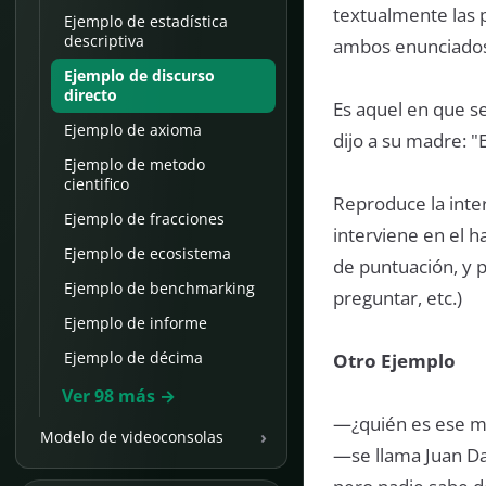
textualmente las p
Ejemplo de estadística
descriptiva
ambos enunciados
Ejemplo de discurso
directo
Es aquel en que se
Ejemplo de axioma
dijo a su madre: "
Ejemplo de metodo
cientifico
Reproduce la inte
Ejemplo de fracciones
interviene en el h
Ejemplo de ecosistema
de puntuación, y p
Ejemplo de benchmarking
preguntar, etc.)
Ejemplo de informe
Ejemplo de décima
Otro Ejemplo
Ver 98 más →
—¿quién es ese m
›
Modelo de videoconsolas
—se llama Juan Da