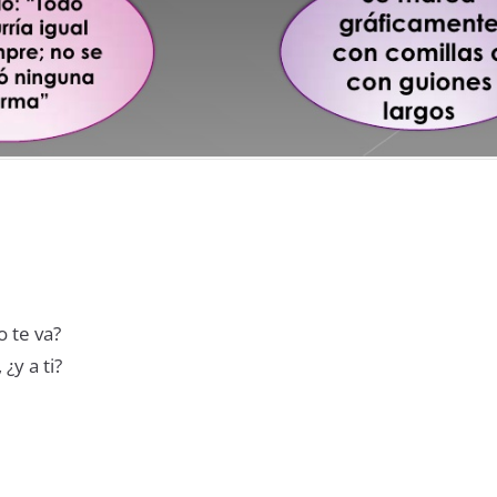
o te va?
¿y a ti?