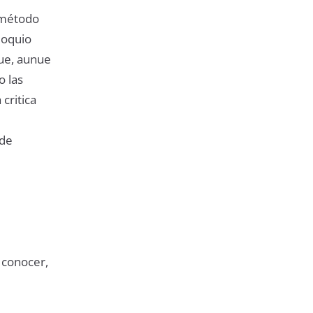
 método
loquio
que, aunue
o las
critica
 de
 conocer,