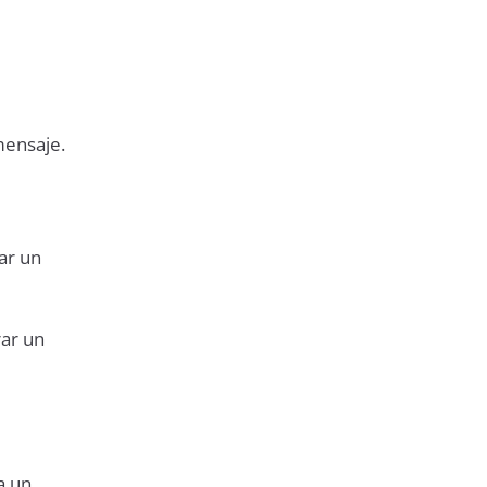
mensaje.
ar un
rar un
a un