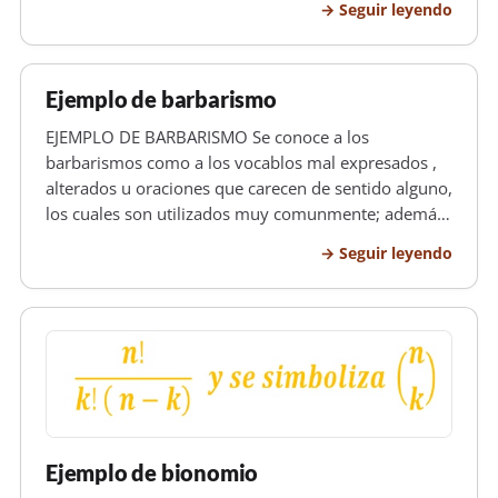
Seguir leyendo
la asamblea y la misma se ha de concebir lo más
imparcialmente que se p…
Ejemplo de barbarismo
EJEMPLO DE BARBARISMO Se conoce a los
barbarismos como a los vocablos mal expresados ,
alterados u oraciones que carecen de sentido alguno,
los cuales son utilizados muy comunmente; además
podemos hayar vocablos de procedencia extranjera
Seguir leyendo
usadas en vez del vocablo correcto en español. Los
barbarismos se conocen a parte…
Ejemplo de bionomio