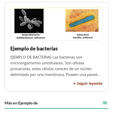
Ejemplo de bacterias
EJEMPLO DE BACTERIAS Las bacterias son
microorganismos unicelulares. Son células
procariotas, estas células carecen de un núcleo
delimitado por una membrana. Poseen una pared
celular, una membrana plasmática que contiene
Seguir leyendo
mesosomas y en su interior se encuentra el
citoplasma donde están los ribosomas y una
estructura q…
Más en Ejemplo de
92