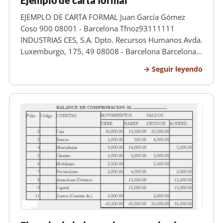
Ejemplo de carta formal
EJEMPLO DE CARTA FORMAL Juan García Gómez
Coso 900 08001 - Barcelona Tfnoz93111111
INDUSTRIAS CES, S.A. Dpto. Recursos Humanos Avda.
Luxemburgo, 175, 49 08008 - Barcelona Barcelona,
a 12 de enero de 2009 Estimado/a Sr./Sra He podido
Seguir leyendo
comprobar por distintos medios que su empresa
“INDUSTRIAS CES, S.A." es líder en la fa…